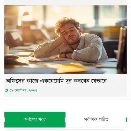
অফিসের কাজে একঘেয়েমি দূর করবেন যেভাবে
১৯ সেপ্টেম্বর, ২০২৫
সর্বশেষ খবর
সর্বাধিক পঠিত