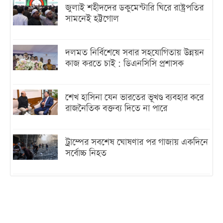
জুলাই শহীদদের ডকুমেন্টারি ঘিরে রাষ্ট্রপতির
সামনেই হট্টগোল
দলমত নির্বিশেষে সবার সহযোগিতায় উন্নয়ন
কাজ করতে চাই : ডিএনসিসি প্রশাসক
শেখ হাসিনা যেন ভারতের ভূখণ্ড ব্যবহার করে
রাজনৈতিক বক্তব্য দিতে না পারে
ট্রাম্পের সবশেষ ঘোষণার পর গাজায় একদিনে
সর্বোচ্চ নিহত
ইরানের সঙ্গে নতুন করে আলোচনায় বসছে
যুক্তরাষ্ট্র, জানালেন ট্রাম্প