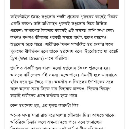
লাইফস্টাইল ডেস্ক: স্বপ্নদোষ শব্দটা প্রত্যেক পুরুষের কাছেই চিন্তার
একটি কারণ। তাই অধিকাংশ পুরুষই স্বপ্নদোষ নিয়ে চিন্তিত
থাকেন। সাধারণত কৈশোর বয়সেই এই সমস্যা বেশি দেখা দেয়।
কখনও কখনও জীবনের পরবর্তী সময়ে অর্থাৎ তরুণ বয়সেও
স্বপ্নদোষ হতে পারে। শারীরিক মিলন সম্পর্কিত স্বপ্ন দেখার ফলে
পুরুষের বীর্যস্খলন হলে তাকে স্বপ্নদোষ বলে। ইংরেজিতে যা ওয়েট
ড্রিম (Wet Dream) নামে পরিচিত।
প্রচলিত একটি ভুল ধারণা হলো স্বপ্নদোষ কেবল পুরুষের হয়।
আসলে নারীদেরও এই সমস্যা হতে পারে। এমনটা হলে মাঝরাতে
হঠাৎ করে ঘুম ভেঙে যায়। অন্তর্বাস ও নিম্নাঙ্গের পোশাকের সঙ্গে
সঙ্গে অনেক সময় ভিজে যায় বিছানার চাদরও। নিজের নিয়ন্ত্রণ
ছাড়াই নারীদের এমন অর্গাজম হতে পারে।
কেন স্বপ্নদোষ হয়, এর মূলত কারণটা কি?
অনেক সময় সারা রাত ধরে মাথায় যৌনতার চিন্তা আসতে থাকে।
অতিরিক্ত চিন্তার ফলে এমনটা হতে পারে বলে জানাচ্ছেন