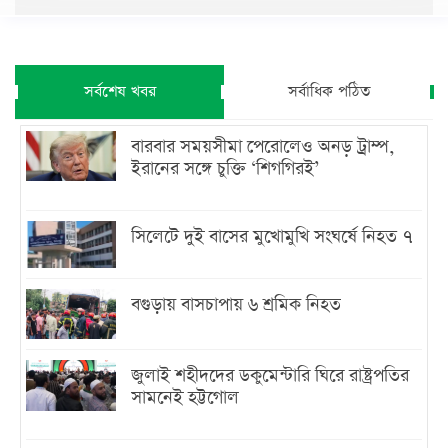
সর্বশেষ খবর
সর্বাধিক পঠিত
বারবার সময়সীমা পেরোলেও অনড় ট্রাম্প,
ইরানের সঙ্গে চুক্তি ‘শিগগিরই’
সিলেটে দুই বাসের মুখোমুখি সংঘর্ষে নিহত ৭
বগুড়ায় বাসচাপায় ৬ শ্রমিক নিহত
জুলাই শহীদদের ডকুমেন্টারি ঘিরে রাষ্ট্রপতির
সামনেই হট্টগোল