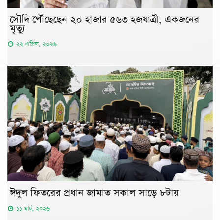
সৌদি পৌঁছেছেন ২০ হাজার ৫৬৩ হজযাত্রী, একজনের
মৃত্যু
২২ এপ্রিল, ২০২৬
ঈদুল ফিতরের প্রধান জামাত সকাল সাড়ে ৮টায়
১১ মার্চ, ২০২৬