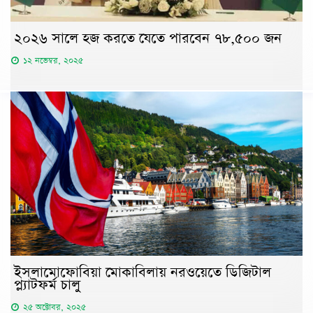
২০২৬ সালে হজ করতে যেতে পারবেন ৭৮,৫০০ জন
১২ নভেম্বর, ২০২৫
ইসলামোফোবিয়া মোকাবিলায় নরওয়েতে ডিজিটাল
প্ল্যাটফর্ম চালু
২৫ অক্টোবর, ২০২৫