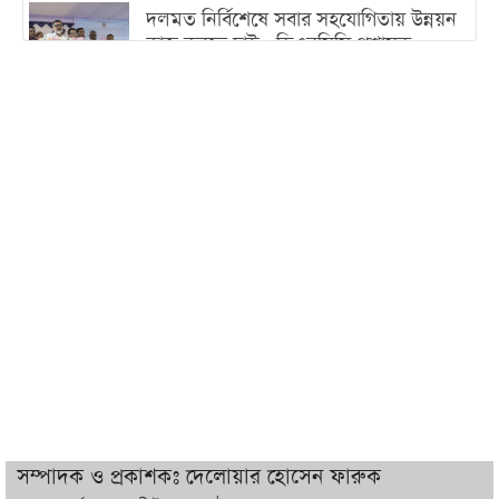
দলমত নির্বিশেষে সবার সহযোগিতায় উন্নয়ন
কাজ করতে চাই : ডিএনসিসি প্রশাসক
শেখ হাসিনা যেন ভারতের ভূখণ্ড ব্যবহার করে
রাজনৈতিক বক্তব্য দিতে না পারে
ট্রাম্পের সবশেষ ঘোষণার পর গাজায় একদিনে
সর্বোচ্চ নিহত
ইরানের সঙ্গে নতুন করে আলোচনায় বসছে
যুক্তরাষ্ট্র, জানালেন ট্রাম্প
চট্টগ্রামে ভয়াবহ গ্যাস সংকট : নিভেছে চুলা,
কমেছে উৎপাদন, বেড়েছে লোডশেডিং
সম্পাদক ও প্রকাশকঃ দেলোয়ার হোসেন ফারুক