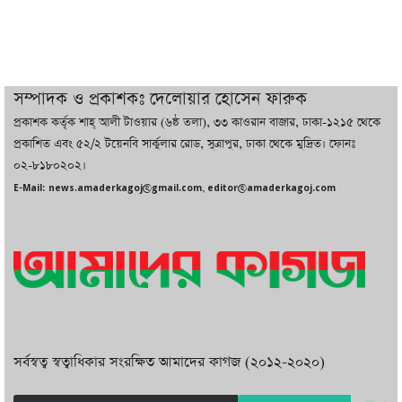
তরুণ উদ্ভাবক ও প্রযুক্তি উদ্যোক্তাদের পাশে
থাকবে সরকার: প্রধানমন্ত্রী
দুবাইয়ে বেনজীরের জামিন বাতিল করতে ল
সম্পাদক ও প্রকাশকঃ দেলোয়ার হোসেন ফারুক
ফার্ম নিয়োগ করেছে সরকার
প্রকাশক কর্তৃক শাহ্ আলী টাওয়ার (৬ষ্ঠ তলা), ৩৩ কাওরান বাজার, ঢাকা-১২১৫ থেকে
প্রকাশিত এবং ৫২/২ টয়েনবি সার্কুলার রোড, সুত্রাপুর, ঢাকা থেকে মুদ্রিত। ফোনঃ
০২-৮১৮০২০২।
বেনজীরকে ফিরিয়ে এনে বিচার কাজ সম্পন্ন
E-Mail: news.amaderkagoj@gmail.com, editor@amaderkagoj.com
করা হবে : পররাষ্ট্র প্রতিমন্ত্রী
সর্বস্বত্ব স্বত্বাধিকার সংরক্ষিত আমাদের কাগজ (২০১২-২০২০)