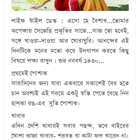
লাইফ স্টাইল ডেস্ক :
এসো হে বৈশাখ...তোমার
অপেক্ষায় সেজেছি প্রকৃতির সাজে...সাজ তো হবেই,
সঙ্গে খাওয়া-দাওয়া আর ঘোরাঘুরি। আনন্দের এই
দিনটিকে মনের মতো করে উদযাপন করতে কিছু
বিষয়ে লক্ষ্য রাখুন । শুভ নববর্ষ ১৪৩০...
প্রথমেই পোশাক
সারাদিনের জন্য যারা একবারে সকালেই বের হতে
চান অবশ্যই এই গরমে একটু স্বস্তি পেতে বেছে নিন
হালকা রঙ-এর সুতি পোশাক।
খাবার
এদিন দেশি খাবারই সবার পছন্দ, তবে বাইরের
খোলা ভাজা খাবার- শরবত বা কাটা ফল খাবেন না।