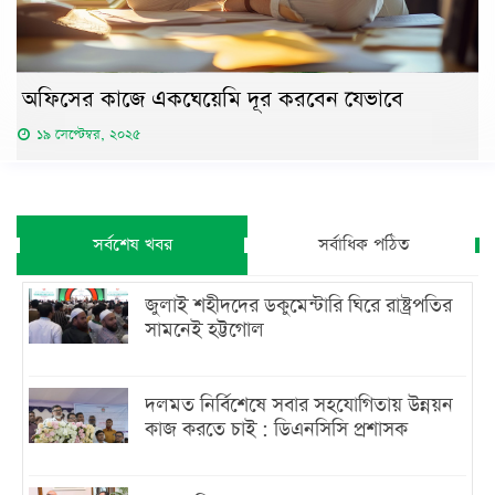
অফিসের কাজে একঘেয়েমি দূর করবেন যেভাবে
১৯ সেপ্টেম্বর, ২০২৫
সর্বশেষ খবর
সর্বাধিক পঠিত
জুলাই শহীদদের ডকুমেন্টারি ঘিরে রাষ্ট্রপতির
সামনেই হট্টগোল
দলমত নির্বিশেষে সবার সহযোগিতায় উন্নয়ন
কাজ করতে চাই : ডিএনসিসি প্রশাসক