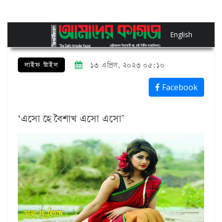
English
লাইফ স্টাইল
১৩ এপ্রিল, ২০২৩ ০৫:১০
Facebook
‘এসো হে বৈশাখ এসো এসো’