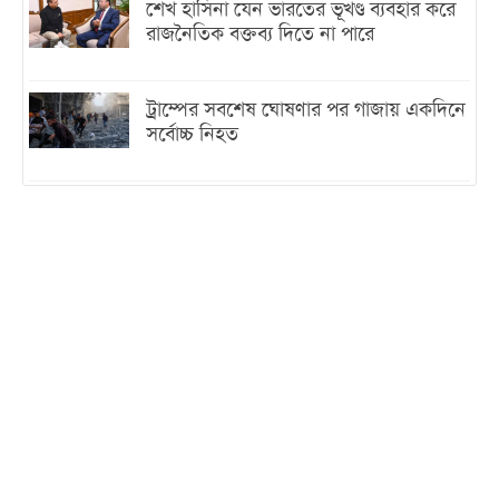
শেখ হাসিনা যেন ভারতের ভূখণ্ড ব্যবহার করে
রাজনৈতিক বক্তব্য দিতে না পারে
ট্রাম্পের সবশেষ ঘোষণার পর গাজায় একদিনে
সর্বোচ্চ নিহত
ইরানের সঙ্গে নতুন করে আলোচনায় বসছে
যুক্তরাষ্ট্র, জানালেন ট্রাম্প
চট্টগ্রামে ভয়াবহ গ্যাস সংকট : নিভেছে চুলা,
কমেছে উৎপাদন, বেড়েছে লোডশেডিং
বাজারে কাঁচা মরিচে ‘আগুন’, ‘এত দাম তো
আগে দেখিনি’