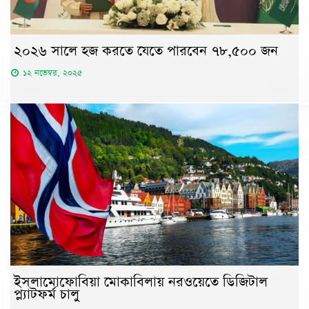
২০২৬ সালে হজ করতে যেতে পারবেন ৭৮,৫০০ জন
১২ নভেম্বর, ২০২৫
ইসলামোফোবিয়া মোকাবিলায় নরওয়েতে ডিজিটাল
প্ল্যাটফর্ম চালু