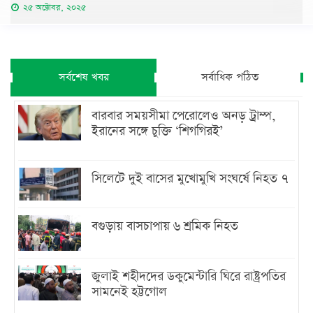
২৫ অক্টোবর, ২০২৫
সর্বশেষ খবর
সর্বাধিক পঠিত
বারবার সময়সীমা পেরোলেও অনড় ট্রাম্প,
ইরানের সঙ্গে চুক্তি ‘শিগগিরই’
সিলেটে দুই বাসের মুখোমুখি সংঘর্ষে নিহত ৭
বগুড়ায় বাসচাপায় ৬ শ্রমিক নিহত
জুলাই শহীদদের ডকুমেন্টারি ঘিরে রাষ্ট্রপতির
সামনেই হট্টগোল