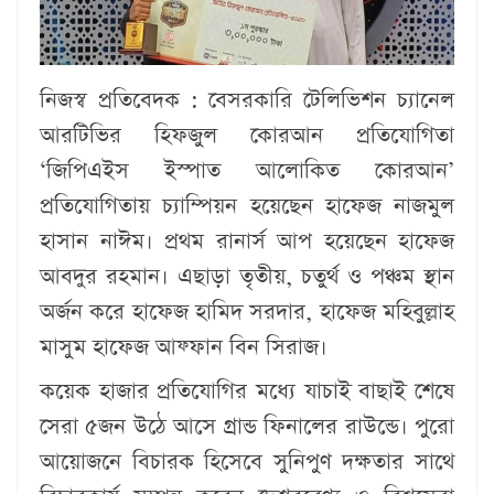
নিজস্ব প্রতিবেদক :
বেসরকারি টেলিভিশন চ্যানেল
আরটিভির হিফজুল কোরআন প্রতিযোগিতা
‘জিপিএইস ইস্পাত আলোকিত কোরআন’
প্রতিযোগিতায় চ্যাম্পিয়ন হয়েছেন হাফেজ নাজমুল
হাসান নাঈম। প্রথম রানার্স আপ হয়েছেন হাফেজ
আবদুর রহমান। এছাড়া তৃতীয়, চতুর্থ ও পঞ্চম স্থান
অর্জন করে হাফেজ হামিদ সরদার, হাফেজ মহিবুল্লাহ
মাসুম হাফেজ আফ্ফান বিন সিরাজ।
কয়েক হাজার প্রতিযোগির মধ্যে যাচাই বাছাই শেষে
সেরা ৫জন উঠে আসে গ্রান্ড ফিনালের রাউন্ডে। পুরো
আয়োজনে বিচারক হিসেবে সুনিপুণ দক্ষতার সাথে