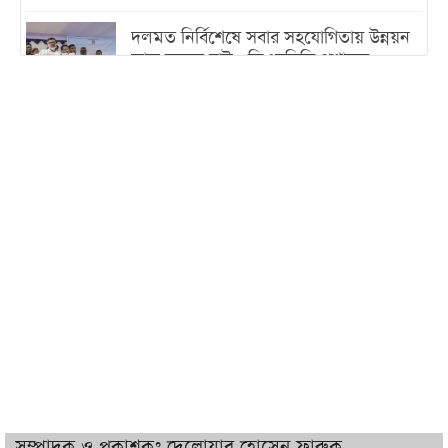
দলমত নির্বিশেষে সবার সহযোগিতায় উন্নয়ন
কাজ করতে চাই : ডিএনসিসি প্রশাসক
শেখ হাসিনা যেন ভারতের ভূখণ্ড ব্যবহার করে
রাজনৈতিক বক্তব্য দিতে না পারে
ট্রাম্পের সবশেষ ঘোষণার পর গাজায় একদিনে
সর্বোচ্চ নিহত
ইরানের সঙ্গে নতুন করে আলোচনায় বসছে
যুক্তরাষ্ট্র, জানালেন ট্রাম্প
চট্টগ্রামে ভয়াবহ গ্যাস সংকট : নিভেছে চুলা,
কমেছে উৎপাদন, বেড়েছে লোডশেডিং
সম্পাদক ও প্রকাশকঃ দেলোয়ার হোসেন ফারুক