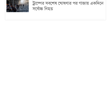
ট্রাম্পের সবশেষ ঘোষণার পর গাজায় একদিনে
সর্বোচ্চ নিহত
ইরানের সঙ্গে নতুন করে আলোচনায় বসছে
যুক্তরাষ্ট্র, জানালেন ট্রাম্প
চট্টগ্রামে ভয়াবহ গ্যাস সংকট : নিভেছে চুলা,
কমেছে উৎপাদন, বেড়েছে লোডশেডিং
বাজারে কাঁচা মরিচে ‘আগুন’, ‘এত দাম তো
আগে দেখিনি’
তরুণ উদ্ভাবক ও প্রযুক্তি উদ্যোক্তাদের পাশে
থাকবে সরকার: প্রধানমন্ত্রী