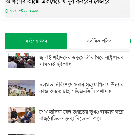
অফিসের কাজে একঘেয়েমি দূর করবেন যেভাবে
১৯ সেপ্টেম্বর, ২০২৫
সর্বশেষ খবর
সর্বাধিক পঠিত
জুলাই শহীদদের ডকুমেন্টারি ঘিরে রাষ্ট্রপতির
সামনেই হট্টগোল
দলমত নির্বিশেষে সবার সহযোগিতায় উন্নয়ন
কাজ করতে চাই : ডিএনসিসি প্রশাসক
শেখ হাসিনা যেন ভারতের ভূখণ্ড ব্যবহার করে
রাজনৈতিক বক্তব্য দিতে না পারে