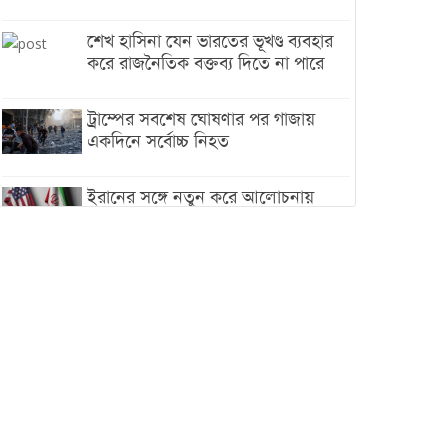
শেখ হাসিনা যেন ভারতের ভূখণ্ড ব্যবহার
করে রাজনৈতিক বক্তব্য দিতে না পারে
ট্রাম্পের সবশেষ ঘোষণার পর গাজায়
একদিনে সর্বোচ্চ নিহত
ইরানের সঙ্গে নতুন করে আলোচনায়
বসছে যুক্তরাষ্ট্র, জানালেন ট্রাম্প
চট্টগ্রামে ভয়াবহ গ্যাস সংকট : নিভেছে
চুলা, কমেছে উৎপাদন, বেড়েছে
লোডশেডিং
বাজারে কাঁচা মরিচে ‘আগুন’, ‘এত দাম
তো আগে দেখিনি’