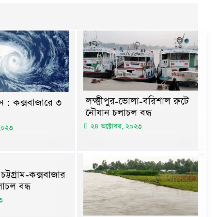
লক্ষ্মীপুর-ভোলা-বরিশাল রুটে
মুন : কক্সবাজারে ৩
নৌযান চলাচল বন্ধ
২৪ অক্টোবর, ২০২৩
 ২০২৩
চট্টগ্রাম-কক্সবাজার
াচল বন্ধ
৩