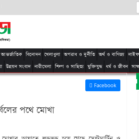
আন্তর্জাতিক
বিনোদন
খেলাধুলা
অপরাধ ও দুর্নীতি
অর্থ ও বাণিজ্য
লাইফ 
থা
উন্নয়ন সংবাদ
নারীমেলা
শিল্প ও সাহিত্য
মুক্তিযুদ্ধ
ধর্ম ও জীবন
সাক
Facebook
ুর্বলের পথে মোখা
ড় মোখার আঘাতে লন্ডভন্ড হয়ে গেছে সেন্টমার্টিন ও