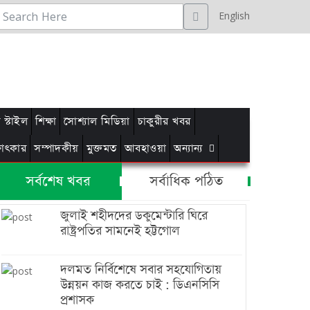
English
স্টাইল
শিক্ষা
সোশ্যাল মিডিয়া
চাকুরীর খবর
্ষাৎকার
সম্পাদকীয়
মুক্তমত
আবহাওয়া
অন্যান্য
সর্বশেষ খবর
সর্বাধিক পঠিত
জুলাই শহীদদের ডকুমেন্টারি ঘিরে
রাষ্ট্রপতির সামনেই হট্টগোল
দলমত নির্বিশেষে সবার সহযোগিতায়
উন্নয়ন কাজ করতে চাই : ডিএনসিসি
প্রশাসক