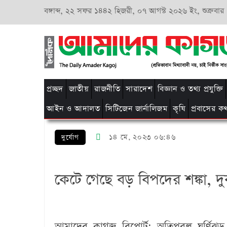
বঙ্গাব্দ,
২২ সফর ১৪৪২ হিজরী,
০৭ আগস্ট ২০২৬ ইং, শুক্রবার
প্রচ্ছদ
জাতীয়
রাজনীতি
সারাদেশ
বিজ্ঞান ও তথ্য প্রযুক্তি
আইন ও আদালত
সিটিজেন জার্নালিজম
কৃষি
প্রবাসের ক
১৪ মে, ২০২৩ ০৬:৪৬
দুর্যোগ
কেটে গেছে বড় বিপদের শঙ্কা, দ
আমাদের কাগজ রিপোর্ট:
অতিপ্রবল ঘূর্ণিঝ