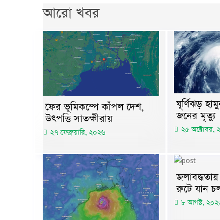
আরো খবর
ঘূর্ণিঝড় হা
ফের ভূমিকম্পে কাঁপল দেশ,
জনের মৃত্যু
উৎপত্তি সাতক্ষীরায়
২৫ অক্টোবর,
২৭ ফেব্রুয়ারি, ২০২৬
জলাবদ্ধতায় 
রুটে যান চল
৮ আগস্ট, ২০২