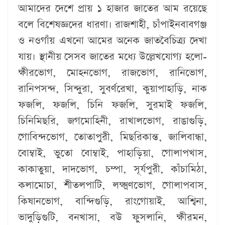
আমাদের দেশে প্রায় ১ হাজার জাতের আম রয়েছে
বলে বিশেষজ্ঞদের ধারণা। রাজশাহী, চাঁপাইনবাবগঞ্জ
ও নওগাঁয় এখনো আমের অনেক জাতবৈচিত্র্য দেখা
যায়। স্থানীয় সেসব জাতের মধ্যে উল্লেখযোগ্য হলো-
ক্ষীরভোগ, মোহনভোগ, রাজভোগ, রানিভোগ,
রানিপসন্দ, সিন্দুরা, সুবর্ণরেখা, কুয়াপাহাড়ি, নাক
ফজলি, ফজলি, চিনি ফজলি, সুরমাই ফজলি,
চিনিমিছরি, জগমোহিনী, রাখালভোগ, রাঙাগুড়ি,
গোবিন্দভোগ, তোতাপুরী, মিছরিকান্ত, জালিবান্ধা,
বোম্বাই, ভুতো বোম্বাই, পাহাড়িয়া, গোলাপখাস,
কাকাতুয়া, দাদভোগ, চম্পা, সূর্যপুরী, কাঁচামিঠা,
কলামোচা, শীতলপাটি, লক্ষ্মণভোগ, গোলাপবাস,
কিষানভোগ, বান্দিগুড়ি, রাংগোয়াই, আশ্বিনা,
ভাদুড়িগুটি, বনখাসা, বউ ফুসলানি, ক্ষীরমন,