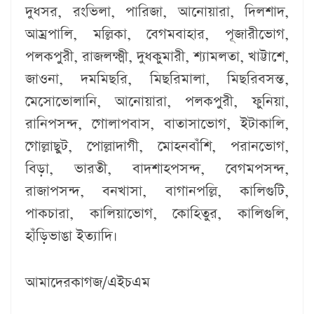
দুধসর, রংভিলা, পারিজা, আনোয়ারা, দিলশাদ,
আম্রপালি, মল্লিকা, বেগমবাহার, পূজারীভোগ,
পলকপুরী, রাজলক্ষ্মী, দুধকুমারী, শ্যামলতা, খাট্টাশে,
জাওনা, দমমিছরি, মিছরিমালা, মিছরিবসন্ত,
মেসোভোলানি, আনোয়ারা, পলকপুরী, ফুনিয়া,
রানিপসন্দ, গোলাপবাস, বাতাসাভোগ, ইটাকালি,
গোল্লাছুট, পোল্লাদাগী, মোহনবাঁশি, পরানভোগ,
বিড়া, ভারতী, বাদশাহপসন্দ, বেগমপসন্দ,
রাজাপসন্দ, বনখাসা, বাগানপল্লি, কালিগুটি,
পাকচারা, কালিয়াভোগ, কোহিতুর, কালিগুলি,
হাঁড়িভাঙা ইত্যাদি।
আমাদেরকাগজ/এইচএম