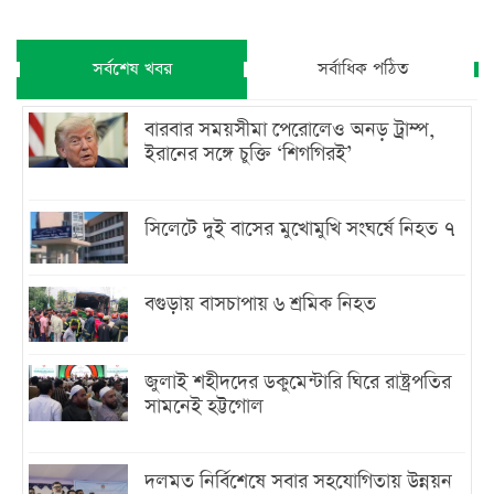
সর্বশেষ খবর
সর্বাধিক পঠিত
বারবার সময়সীমা পেরোলেও অনড় ট্রাম্প,
ইরানের সঙ্গে চুক্তি ‘শিগগিরই’
সিলেটে দুই বাসের মুখোমুখি সংঘর্ষে নিহত ৭
বগুড়ায় বাসচাপায় ৬ শ্রমিক নিহত
জুলাই শহীদদের ডকুমেন্টারি ঘিরে রাষ্ট্রপতির
সামনেই হট্টগোল
দলমত নির্বিশেষে সবার সহযোগিতায় উন্নয়ন