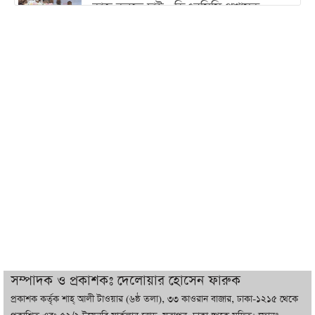
কাজ করতে চাই : ডিএনসিসি প্রশাসক
শেখ হাসিনা যেন ভারতের ভূখণ্ড ব্যবহার করে
রাজনৈতিক বক্তব্য দিতে না পারে
ট্রাম্পের সবশেষ ঘোষণার পর গাজায় একদিনে
সর্বোচ্চ নিহত
ইরানের সঙ্গে নতুন করে আলোচনায় বসছে
যুক্তরাষ্ট্র, জানালেন ট্রাম্প
চট্টগ্রামে ভয়াবহ গ্যাস সংকট : নিভেছে চুলা,
কমেছে উৎপাদন, বেড়েছে লোডশেডিং
সম্পাদক ও প্রকাশকঃ দেলোয়ার হোসেন ফারুক
প্রকাশক কর্তৃক শাহ্ আলী টাওয়ার (৬ষ্ঠ তলা), ৩৩ কাওরান বাজার, ঢাকা-১২১৫ থেকে
বাজারে কাঁচা মরিচে ‘আগুন’, ‘এত দাম তো