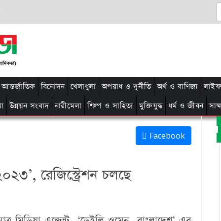
আন্তর্জাতিক
বিনোদন
খেলাধুলা
অপরাধ ও দুর্নীতি
অর্থ ও বাণিজ্য
লাইফ 
থা
উন্নয়ন সংবাদ
নারীমেলা
শিল্প ও সাহিত্য
মুক্তিযুদ্ধ
ধর্ম ও জীবন
সাক
Facebook
০২৩’, রেজিস্ট্রেশন চলছে
কমাত্র মিডিয়া এজেন্ট ‘ডেইলি ওমেন বাংলাদেশ’ এর