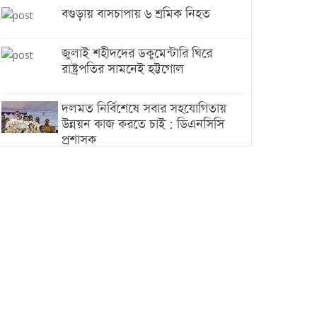
বগুড়ায় বাসচাপায় ৬ শ্রমিক নিহত
জুলাই শহীদদের ডকুমেন্টারি ঘিরে
রাষ্ট্রপতির সামনেই হট্টগোল
দলমত নির্বিশেষে সবার সহযোগিতায়
উন্নয়ন কাজ করতে চাই : ডিএনসিসি
প্রশাসক
শেখ হাসিনা যেন ভারতের ভূখণ্ড ব্যবহার
করে রাজনৈতিক বক্তব্য দিতে না পারে
ট্রাম্পের সবশেষ ঘোষণার পর গাজায়
একদিনে সর্বোচ্চ নিহত
ইরানের সঙ্গে নতুন করে আলোচনায়
বসছে যুক্তরাষ্ট্র, জানালেন ট্রাম্প