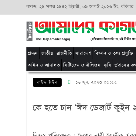
বঙ্গাব্দ,
২৪ সফর ১৪৪২ হিজরী,
০৯ আগস্ট ২০২৬ ইং, রবিবার
প্রচ্ছদ
জাতীয়
রাজনীতি
সারাদেশ
বিজ্ঞান ও তথ্য প্রযুক্তি
আইন ও আদালত
সিটিজেন জার্নালিজম
কৃষি
প্রবাসের ক
১৬ জুন, ২০২৩ ০৫:৫৫
লাইফ স্টাইল
কে হতে চান ‘ঈদ ডেজার্ট কুইন ২
নিজস্ব প্রতিবেদক :
দেশের নারী কেন্দ্রীক এ