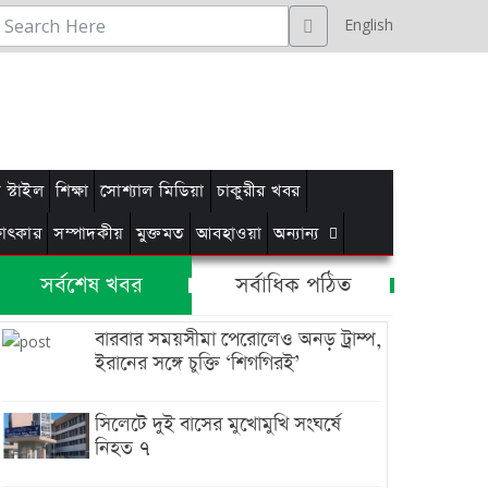
English
স্টাইল
শিক্ষা
সোশ্যাল মিডিয়া
চাকুরীর খবর
্ষাৎকার
সম্পাদকীয়
মুক্তমত
আবহাওয়া
অন্যান্য
সর্বশেষ খবর
সর্বাধিক পঠিত
বারবার সময়সীমা পেরোলেও অনড় ট্রাম্প,
ইরানের সঙ্গে চুক্তি ‘শিগগিরই’
সিলেটে দুই বাসের মুখোমুখি সংঘর্ষে
নিহত ৭