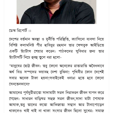
ডেস্ক রিপোর্ট ।।
দেশের বর্তমান অবস্থা ও দুর্নীতি পরিস্থিতি, ক্যাসিনো ব্যবসা নিয়ে
বিশিষ্ট কলামনিস্ট পীর হাবিবুর রহমান তার ফেসবুক আইডিতে
একটি স্ট্যাটাস শেয়ার করেন। পাঠকদের সুবিধার জন্য তার
স্ট্যাটাসটি নিচে হুবহু তুলে ধরা হলো-
"মানুষের ছোট্ট জীবন। তবু কেনো অনেকের রাতারাতি অবৈধভাবে
অর্থ বিত্ত সম্পদের ভয়াবহ নেশা বুঝিনা! পৃথিবীর কোন দেশেই
সবার অনেক টাকা হয়না!সবাইকেই ধনাঢ্য হতে হবে কেনো
যেনতেনভাবে?
আমাদের পূর্বসুরীরাতো সাদামাটা সরল নিরাভরন জীবন যাপন করে
গেছেন। সাধারন বাড়িঘর সহজ সরল জীবন,সাদা মাটা পোষাক
আষাক,তবু তাদের কতো আভিজাত্য সম্মান আর টানাপোড়েন
থাকলেও খাই খাই না থাকা সংসার জীবন ছিলো সুখের। সমাজ