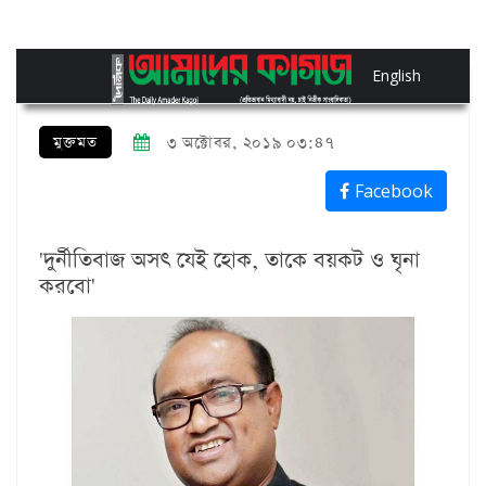
English
মুক্তমত
৩ অক্টোবর, ২০১৯ ০৩:৪৭
Facebook
'দুর্নীতিবাজ অসৎ যেই হোক, তাকে বয়কট ও ঘৃনা
করবো'