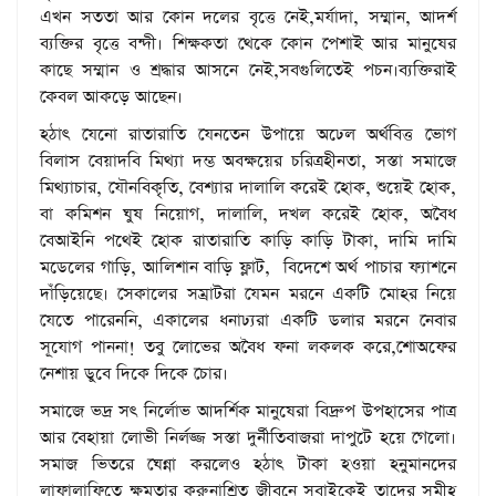
এখন সততা আর কোন দলের বৃত্তে নেই,মর্যাদা, সম্মান, আদর্শ
ব্যক্তির বৃত্তে বন্দী। শিক্ষকতা থেকে কোন পেশাই আর মানুষের
কাছে সম্মান ও শ্রদ্ধার আসনে নেই,সবগুলিতেই পচন।ব্যক্তিরাই
কেবল আকড়ে আছেন।
হঠাৎ যেনো রাতারাতি যেনতেন উপায়ে অঢেল অর্থবিত্ত ভোগ
বিলাস বেয়াদবি মিথ্যা দম্ভ অবক্ষয়ের চরিত্রহীনতা, সস্তা সমাজে
মিথ্যাচার, যৌনবিকৃতি, বেশ্যার দালালি করেই হোক, শুয়েই হোক,
বা কমিশন ঘুষ নিয়োগ, দালালি, দখল করেই হোক, অবৈধ
বেআইনি পথেই হোক রাতারাতি কাড়ি কাড়ি টাকা, দামি দামি
মডেলের গাড়ি, আলিশান বাড়ি ফ্লাট, বিদেশে অর্থ পাচার ফ্যাশনে
দাঁড়িয়েছে। সেকালের সম্রাটরা যেমন মরনে একটি মোহর নিয়ে
যেতে পারেননি, একালের ধনাঢ্যরা একটি ডলার মরনে নেবার
সূযোগ পাননা! তবু লোভের অবৈধ ফনা লকলক করে,শোঅফের
নেশায় ডুবে দিকে দিকে চোর।
সমাজে ভদ্র সৎ নির্লোভ আদর্শিক মানুষেরা বিদ্রুপ উপহাসের পাত্র
আর বেহায়া লোভী নির্লজ্জ সস্তা দুর্নীতিবাজরা দাপুটে হয়ে গেলো।
সমাজ ভিতরে ঘেন্না করলেও হঠাৎ টাকা হওয়া হনুমানদের
লাফালাফিতে ক্ষমতার করুনাশ্রিত জীবনে সবাইকেই তাদের সমীহ