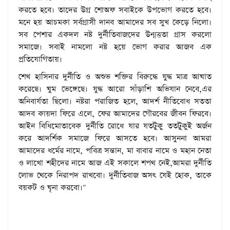
করতে হবে। তাদের উগ্র শোঅফ সবাইকে উপভোগ করতে হবে।
মনে হয় আচমকা সর্বগ্রাসী দানব আমাদের সব সুখ কেড়ে নিলো।
সব পেশার একদল নষ্ট দুর্নীতিবাজদের উন্মত্ততা গ্রাস করলো
সমাজে। সবাই নামলো নষ্ট হয়ে ভোগ করার আজব এক
প্রতিযোগিতায়।
শেখ হাসিনার দুর্নীতি ও অশুভ শক্তির বিরুদ্ধে যুদ্ধ মাত্র আঘাত
করেছে। ঘুম ভেঙ্গেছে। যুদ্ধ আরো সাঁড়াশি অভিযান নেবে,এর
অনিবার্যতা ছিলো। নষ্টরা পরাজিত হলে, আদর্শ নীতিবোধ সততা
আদব কায়দা ফিরে এলে, ফের আমাদের গৌরবের জীবন ফিরবে।
আইন বিধিমোতাবেক দুর্নীতি রোধে যার যতটুকু ততটুকুই অর্জন
করে আদর্শিক সমাজে ফিরে আসতে হবে। আসুননা আমরা
আমাদের ধর্মের নামে, পবিত্র সন্তান, মা বাবার নামে ও মহান নেতা
ও লাখো শহীদের নামে আজ এই সকালে শপথ নেই,আমরা দুর্নীতি
লোভ থেকে নিরাপদ রাখবো। দুর্নীতিবাজ অসৎ যেই হোক, তাকে
বয়কট ও ঘৃনা করবো।"