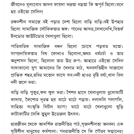
জীবনেও মূল্যবোধ আদব কায়দা ভদ্রতা নম্রতা কি অপূর্ব ছিলো।মনে
হয় এইতো সেদিন!
রক্ষনশীল সমাজে বই পড়ার নেশা ছিলো বাড়ি বাড়ি।বই উপহার
ছিলো সামাজিক লৌকিকতার অঙ্গ। গানের আসর,লেখালেখি,বিতর্ক
ইনডোর আউটডোর খেলাধুলা ছিলো।
পারিবারিক সামাজিক বন্ধন ছিলো চোখে পড়বার মতো।
সাম্প্রদায়িকতার বিষ কোথাও ছিলোনা,অথচ ধর্মচর্চা ও তার
অনুশাসন ছিলো, ছিলোনা তার উগ্র রুপ। আহারে এইতো সেদিন
সাদাকালো যুগ আমাদের কি খেলার মাঠ, ঘনবসতিহীন সাজানো
প্রান্তিক শহর,ছবির মতোন ভাসে সব।নদী হাওর বৃষ্টি বর্ষা,খাল বিল
নদী জলে ভরা।
বাড়ি বাড়ি পুকুর,ফল ফুল ভরা। শৈশব হাসে খেলাধুলায় ধুলোমাটি
কাদায়, কৈশোর দূরন্ত হয় মাঠে মাঠে গড়ায়। দলাদলি গলাগলি,
সাহিত্য সংস্কৃতি লিটল ম্যাগ! মাঠে মাঠে খেলাধুলো ঘুড়ি
কাটাকাটির সেকি তুমুল উত্তেজনা উৎসব।
ছাত্রজীবন থেকে আদর্শিক রাজনীতির পাঠ,সৃজনশীলতা অনবদ্য এক
সৃষ্টিশীল মানুষের কর্মশালা। গনরাজনীতি সে কি গৌরব সম্মানের!