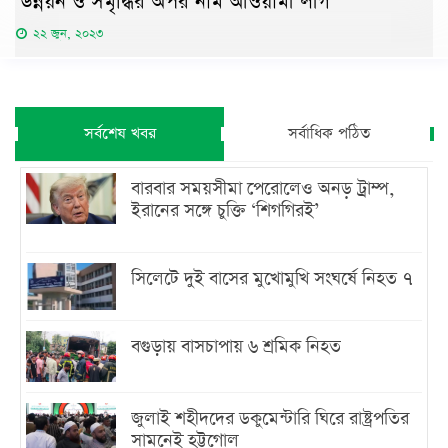
উন্নয়ন ও সমৃদ্ধির অপর নাম আওয়ামী লীগ
২২ জুন, ২০২৩
সর্বশেষ খবর
সর্বাধিক পঠিত
বারবার সময়সীমা পেরোলেও অনড় ট্রাম্প,
ইরানের সঙ্গে চুক্তি ‘শিগগিরই’
সিলেটে দুই বাসের মুখোমুখি সংঘর্ষে নিহত ৭
বগুড়ায় বাসচাপায় ৬ শ্রমিক নিহত
জুলাই শহীদদের ডকুমেন্টারি ঘিরে রাষ্ট্রপতির
সামনেই হট্টগোল