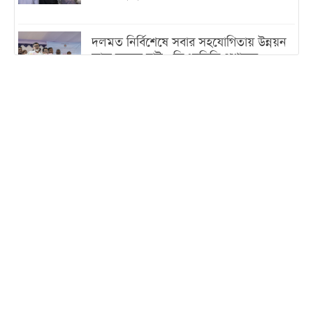
দলমত নির্বিশেষে সবার সহযোগিতায় উন্নয়ন
কাজ করতে চাই : ডিএনসিসি প্রশাসক
শেখ হাসিনা যেন ভারতের ভূখণ্ড ব্যবহার করে
রাজনৈতিক বক্তব্য দিতে না পারে
ট্রাম্পের সবশেষ ঘোষণার পর গাজায় একদিনে
সর্বোচ্চ নিহত
ইরানের সঙ্গে নতুন করে আলোচনায় বসছে
যুক্তরাষ্ট্র, জানালেন ট্রাম্প
চট্টগ্রামে ভয়াবহ গ্যাস সংকট : নিভেছে চুলা,
কমেছে উৎপাদন, বেড়েছে লোডশেডিং