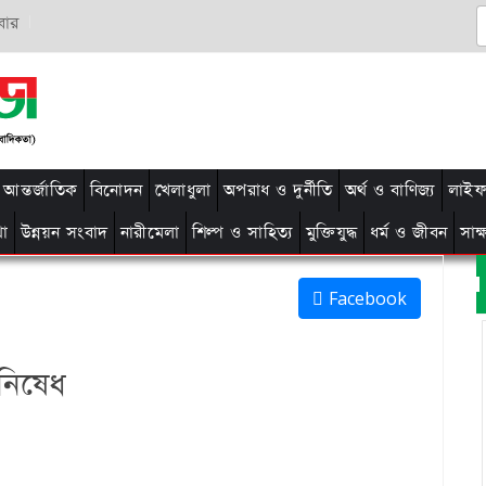
বার
আন্তর্জাতিক
বিনোদন
খেলাধুলা
অপরাধ ও দুর্নীতি
অর্থ ও বাণিজ্য
লাইফ 
থা
উন্নয়ন সংবাদ
নারীমেলা
শিল্প ও সাহিত্য
মুক্তিযুদ্ধ
ধর্ম ও জীবন
সাক
Facebook
নিষেধ