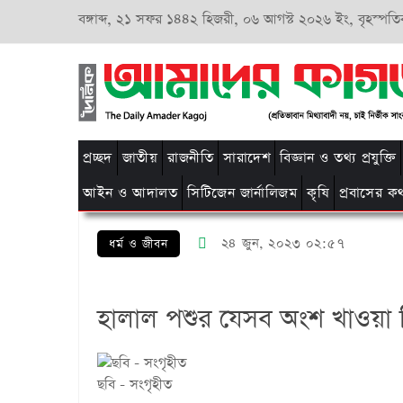
বঙ্গাব্দ,
২১ সফর ১৪৪২ হিজরী,
০৬ আগস্ট ২০২৬ ইং, বৃহস্পতি
প্রচ্ছদ
জাতীয়
রাজনীতি
সারাদেশ
বিজ্ঞান ও তথ্য প্রযুক্তি
আইন ও আদালত
সিটিজেন জার্নালিজম
কৃষি
প্রবাসের ক
২৪ জুন, ২০২৩ ০২:৫৭
ধর্ম ও জীবন
হালাল পশুর যেসব অংশ খাওয়া 
ছবি - সংগৃহীত