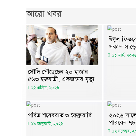
আরো খবর
ঈদুল ফিতরে
সকাল সাড়ে
১১ মার্চ, ২০২
সৌদি পৌঁছেছেন ২০ হাজার
৫৬৩ হজযাত্রী, একজনের মৃত্যু
২২ এপ্রিল, ২০২৬
পবিত্র শবেবরাত ৩ ফেব্রুয়ারি
২০২৬ সালে
পারবেন ৭
১৯ জানুয়ারি, ২০২৬
১২ নভেম্বর, 