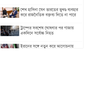
শেখ হাসিনা যেন ভারতের ভূখণ্ড ব্যবহার
করে রাজনৈতিক বক্তব্য দিতে না পারে
ট্রাম্পের সবশেষ ঘোষণার পর গাজায়
একদিনে সর্বোচ্চ নিহত
ইরানের সঙ্গে নতুন করে আলোচনায়
বসছে যুক্তরাষ্ট্র, জানালেন ট্রাম্প
চট্টগ্রামে ভয়াবহ গ্যাস সংকট : নিভেছে
চুলা, কমেছে উৎপাদন, বেড়েছে
লোডশেডিং
বাজারে কাঁচা মরিচে ‘আগুন’, ‘এত দাম
তো আগে দেখিনি’