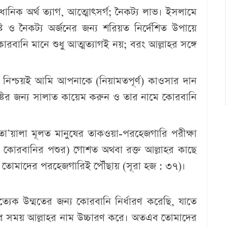
ানিক অর্থ ত্যাগ, আত্মোৎসর্গ; নৈকট্য লাভ। ইসলামে
্টি ও নৈকট্য অর্জনের জন্য শরিয়ত নির্দেশিত উপায়ে
োরবানি মানে শুধু আত্মত্যাগই নয়; বরং আল্লাহর সঙ্গে
) নিশ্চয়ই আমি আপনাকে (নিয়ামতপূর্ণ) কাওসার দান
টির জন্য সালাত কায়েম করুন ও তার নামে কোরবানি
তা’য়ালা মূলত মানুষের তাকওয়া-পরহেজগারি পরীক্ষা
 কোরবানির পশুর) গোশত অথবা রক্ত আল্লাহর কাছে
র তোমাদের পরহেজগারিই পৌঁছায় (সূরা হজ : ৩৭)।
্যেক উম্মতের জন্য কোরবানি নির্ধারণ করেছি, যাতে
ারার সময় আল্লাহর নাম উচ্চারণ করে। অতএব তোমাদের