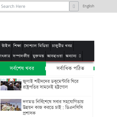
English
স্টাইল
শিক্ষা
সোশ্যাল মিডিয়া
চাকুরীর খবর
্ষাৎকার
সম্পাদকীয়
মুক্তমত
আবহাওয়া
অন্যান্য
সর্বশেষ খবর
সর্বাধিক পঠিত
জুলাই শহীদদের ডকুমেন্টারি ঘিরে
রাষ্ট্রপতির সামনেই হট্টগোল
দলমত নির্বিশেষে সবার সহযোগিতায়
উন্নয়ন কাজ করতে চাই : ডিএনসিসি
প্রশাসক