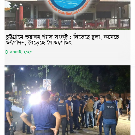
চট্টগ্রামে ভয়াবহ গ্যাস সংকট : নিভেছে চুলা, কমেছে
উৎপাদন, বেড়েছে লোডশেডিং
৩ আগস্ট, ২০২৬