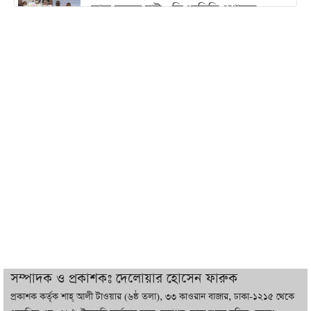
কাজ করতে চাই : ডিএনসিসি প্রশাসক
শেখ হাসিনা যেন ভারতের ভূখণ্ড ব্যবহার করে
রাজনৈতিক বক্তব্য দিতে না পারে
ট্রাম্পের সবশেষ ঘোষণার পর গাজায় একদিনে
সর্বোচ্চ নিহত
ইরানের সঙ্গে নতুন করে আলোচনায় বসছে
যুক্তরাষ্ট্র, জানালেন ট্রাম্প
চট্টগ্রামে ভয়াবহ গ্যাস সংকট : নিভেছে চুলা,
কমেছে উৎপাদন, বেড়েছে লোডশেডিং
সম্পাদক ও প্রকাশকঃ দেলোয়ার হোসেন ফারুক
প্রকাশক কর্তৃক শাহ্ আলী টাওয়ার (৬ষ্ঠ তলা), ৩৩ কাওরান বাজার, ঢাকা-১২১৫ থেকে
বাজারে কাঁচা মরিচে ‘আগুন’, ‘এত দাম তো