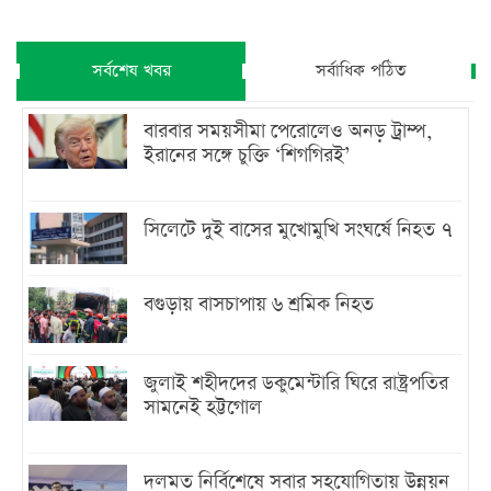
সর্বশেষ খবর
সর্বাধিক পঠিত
বারবার সময়সীমা পেরোলেও অনড় ট্রাম্প,
ইরানের সঙ্গে চুক্তি ‘শিগগিরই’
সিলেটে দুই বাসের মুখোমুখি সংঘর্ষে নিহত ৭
বগুড়ায় বাসচাপায় ৬ শ্রমিক নিহত
জুলাই শহীদদের ডকুমেন্টারি ঘিরে রাষ্ট্রপতির
সামনেই হট্টগোল
দলমত নির্বিশেষে সবার সহযোগিতায় উন্নয়ন