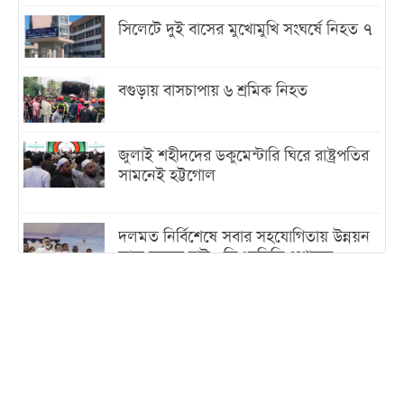
সিলেটে দুই বাসের মুখোমুখি সংঘর্ষে নিহত ৭
বগুড়ায় বাসচাপায় ৬ শ্রমিক নিহত
জুলাই শহীদদের ডকুমেন্টারি ঘিরে রাষ্ট্রপতির
সামনেই হট্টগোল
দলমত নির্বিশেষে সবার সহযোগিতায় উন্নয়ন
কাজ করতে চাই : ডিএনসিসি প্রশাসক
শেখ হাসিনা যেন ভারতের ভূখণ্ড ব্যবহার করে
রাজনৈতিক বক্তব্য দিতে না পারে
ট্রাম্পের সবশেষ ঘোষণার পর গাজায় একদিনে