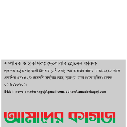
সর্বোচ্চ নিহত
ইরানের সঙ্গে নতুন করে আলোচনায় বসছে
যুক্তরাষ্ট্র, জানালেন ট্রাম্প
চট্টগ্রামে ভয়াবহ গ্যাস সংকট : নিভেছে চুলা,
কমেছে উৎপাদন, বেড়েছে লোডশেডিং
সম্পাদক ও প্রকাশকঃ দেলোয়ার হোসেন ফারুক
প্রকাশক কর্তৃক শাহ্ আলী টাওয়ার (৬ষ্ঠ তলা), ৩৩ কাওরান বাজার, ঢাকা-১২১৫ থেকে
বাজারে কাঁচা মরিচে ‘আগুন’, ‘এত দাম তো
প্রকাশিত এবং ৫২/২ টয়েনবি সার্কুলার রোড, সুত্রাপুর, ঢাকা থেকে মুদ্রিত। ফোনঃ
আগে দেখিনি’
০২-৮১৮০২০২।
E-Mail: news.amaderkagoj@gmail.com, editor@amaderkagoj.com