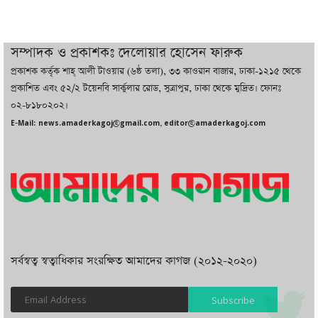
চট্টগ্রামে ভয়াবহ গ্যাস সংকট : নিভেছে চুলা,
কমেছে উৎপাদন, বেড়েছে লোডশেডিং
সম্পাদক ও প্রকাশকঃ দেলোয়ার হোসেন ফারুক
প্রকাশক কর্তৃক শাহ্ আলী টাওয়ার (৬ষ্ঠ তলা), ৩৩ কাওরান বাজার, ঢাকা-১২১৫ থেকে
বাজারে কাঁচা মরিচে ‘আগুন’, ‘এত দাম তো
প্রকাশিত এবং ৫২/২ টয়েনবি সার্কুলার রোড, সুত্রাপুর, ঢাকা থেকে মুদ্রিত। ফোনঃ
আগে দেখিনি’
০২-৮১৮০২০২।
E-Mail: news.amaderkagoj@gmail.com, editor@amaderkagoj.com
সর্বস্বত্ব স্বত্বাধিকার সংরক্ষিত আমাদের কাগজ (২০১২-২০২০)