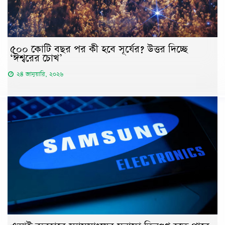
৫০০ কোটি বছর পর কী হবে সূর্যের? উত্তর দিচ্ছে
‘ঈশ্বরের চোখ’
২৪ জানুয়ারি, ২০২৬