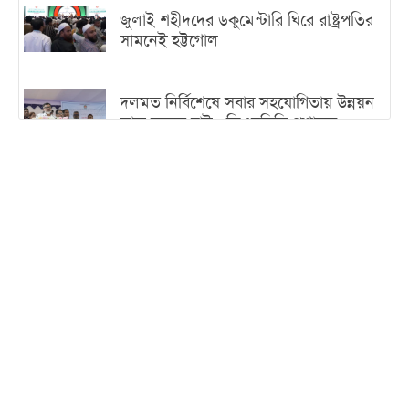
জুলাই শহীদদের ডকুমেন্টারি ঘিরে রাষ্ট্রপতির
সামনেই হট্টগোল
দলমত নির্বিশেষে সবার সহযোগিতায় উন্নয়ন
কাজ করতে চাই : ডিএনসিসি প্রশাসক
শেখ হাসিনা যেন ভারতের ভূখণ্ড ব্যবহার করে
রাজনৈতিক বক্তব্য দিতে না পারে
ট্রাম্পের সবশেষ ঘোষণার পর গাজায় একদিনে
সর্বোচ্চ নিহত
ইরানের সঙ্গে নতুন করে আলোচনায় বসছে
যুক্তরাষ্ট্র, জানালেন ট্রাম্প