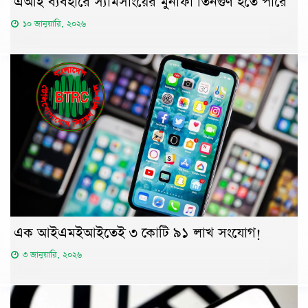
এআই ব্যবহারে স্যামসাংয়ের মুনাফা তিনগুণ হতে পারে
১০ জানুয়ারি, ২০২৬
এক আইএমইআইতেই ৩ কোটি ৯১ লাখ সংযোগ!
৩ জানুয়ারি, ২০২৬