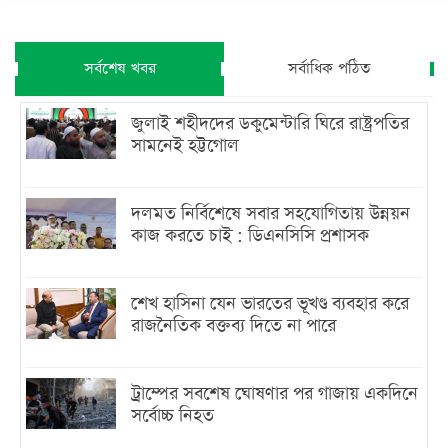
সর্বশেষ খবর
সর্বাধিক পঠিত
জুলাই শহীদদের ডকুমেন্টারি ঘিরে রাষ্ট্রপতির
সামনেই হট্টগোল
দলমত নির্বিশেষে সবার সহযোগিতায় উন্নয়ন
কাজ করতে চাই : ডিএনসিসি প্রশাসক
শেখ হাসিনা যেন ভারতের ভূখণ্ড ব্যবহার করে
রাজনৈতিক বক্তব্য দিতে না পারে
ট্রাম্পের সবশেষ ঘোষণার পর গাজায় একদিনে
সর্বোচ্চ নিহত