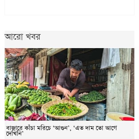
আরো খবর
বাজারে কাঁচা মরিচে ‘আগুন’, ‘এত দাম তো আগে
দেখিনি’