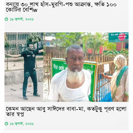
বন্যায় ৩০ লাখ হাঁস-মুরগি-পশু আক্রান্ত, ক্ষতি ১০০
কোটির বেশিw
১৯ জুলাই, ২০২৬
কেমন আছেন আবু সাঈদের বাবা-মা, কতটুকু পূরণ হলো
তার স্বপ্ন
১৬ জুলাই, ২০২৬