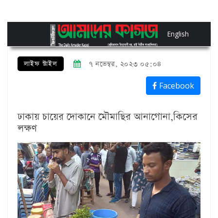
English
লাইফ স্টাইল
৭ নভেম্বর, ২০২৩ ০৫:০৪
Facebook
ঢাকায় চায়ের দোকানে মৌমাছির আনাগোনা,কিসের
লক্ষণ