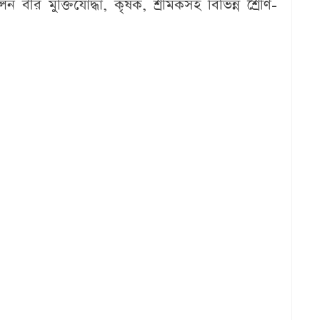
িলেন বীর মুক্তিযোদ্ধা, কৃষক, শ্রমিকসহ বিভিন্ন শ্রেণি-