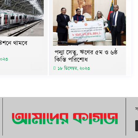
টেশনে থামবে
পদ্মা সেতু, ঋণের ৫ম ও ৬ষ্ঠ
কিস্তি পরিশোধ
 ২০২৩
১৮ ডিসেম্বর, ২০২৩
স