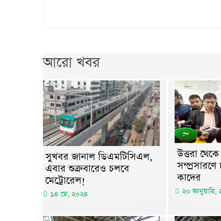
আরো খবর
উত্তরা থেকে ট
সুখবর জানাল ডিএমটিসিএল,
সম্প্রসারণে
এবার শুক্রবারেও চলবে
কাদের
মেট্রোরেল!
২০ জানুয়ারি,
১৪ মে, ২০২৪