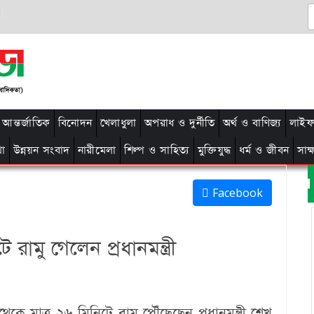
আন্তর্জাতিক
বিনোদন
খেলাধুলা
অপরাধ ও দুর্নীতি
অর্থ ও বাণিজ্য
লাইফ 
থা
উন্নয়ন সংবাদ
নারীমেলা
শিল্প ও সাহিত্য
মুক্তিযুদ্ধ
ধর্ম ও জীবন
সাক
Facebook
রামু গেলেন প্রধানমন্ত্রী
েকে মাত্র ২৬ মিনিটে রামু পৌঁছেছেন প্রধানমন্ত্রী শেখ