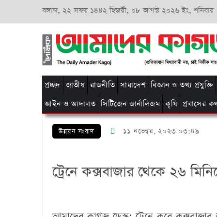
বঙ্গাব্দ,
২২ সফর ১৪৪২ হিজরী,
০৮ আগস্ট ২০২৬ ইং, শনিবার
প্রচ্ছদ
জাতীয়
রাজনীতি
সারাদেশ
বিজ্ঞান ও তথ্য প্রযুক্তি
আইন ও আদালত
সিটিজেন জার্নালিজম
কৃষি
প্রবাসের ক
১১ নভেম্বর, ২০২৩ ০৩:৪৯
উন্নয়ন সংবাদ
ট্রেনে কক্সবাজার থেকে ২৬ মিনিটে 
আমাদের কাগজ ডেস্ক:
ট্রেনে করে কক্সবাজার থ