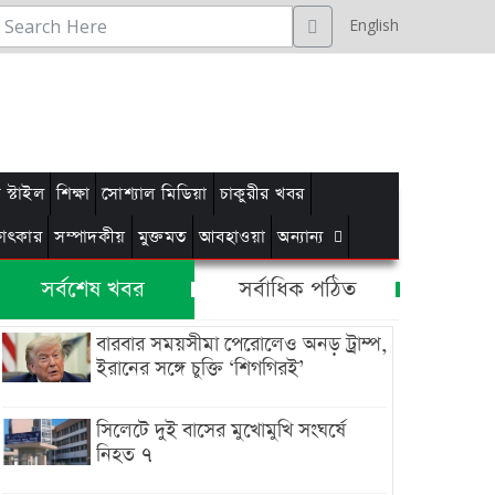
English
স্টাইল
শিক্ষা
সোশ্যাল মিডিয়া
চাকুরীর খবর
্ষাৎকার
সম্পাদকীয়
মুক্তমত
আবহাওয়া
অন্যান্য
সর্বশেষ খবর
সর্বাধিক পঠিত
বারবার সময়সীমা পেরোলেও অনড় ট্রাম্প,
ইরানের সঙ্গে চুক্তি ‘শিগগিরই’
সিলেটে দুই বাসের মুখোমুখি সংঘর্ষে
নিহত ৭