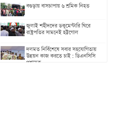
বগুড়ায় বাসচাপায় ৬ শ্রমিক নিহত
জুলাই শহীদদের ডকুমেন্টারি ঘিরে
রাষ্ট্রপতির সামনেই হট্টগোল
দলমত নির্বিশেষে সবার সহযোগিতায়
উন্নয়ন কাজ করতে চাই : ডিএনসিসি
প্রশাসক
শেখ হাসিনা যেন ভারতের ভূখণ্ড ব্যবহার
করে রাজনৈতিক বক্তব্য দিতে না পারে
ট্রাম্পের সবশেষ ঘোষণার পর গাজায়
একদিনে সর্বোচ্চ নিহত
ইরানের সঙ্গে নতুন করে আলোচনায়
বসছে যুক্তরাষ্ট্র, জানালেন ট্রাম্প