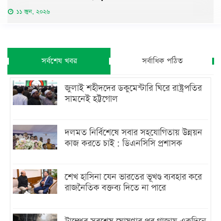
১১ জুন, ২০২৬
সর্বশেষ খবর
সর্বাধিক পঠিত
জুলাই শহীদদের ডকুমেন্টারি ঘিরে রাষ্ট্রপতির
সামনেই হট্টগোল
দলমত নির্বিশেষে সবার সহযোগিতায় উন্নয়ন
কাজ করতে চাই : ডিএনসিসি প্রশাসক
শেখ হাসিনা যেন ভারতের ভূখণ্ড ব্যবহার করে
রাজনৈতিক বক্তব্য দিতে না পারে