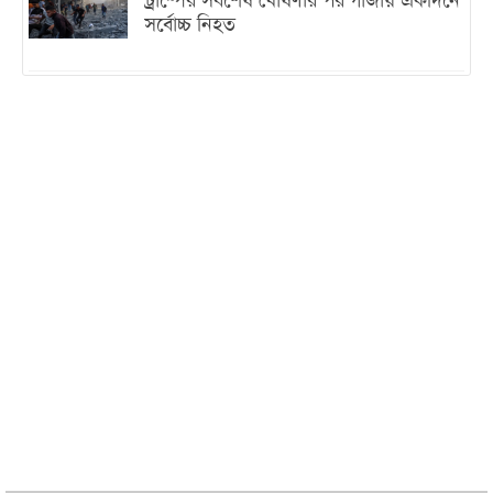
ট্রাম্পের সবশেষ ঘোষণার পর গাজায় একদিনে
সর্বোচ্চ নিহত
ইরানের সঙ্গে নতুন করে আলোচনায় বসছে
যুক্তরাষ্ট্র, জানালেন ট্রাম্প
চট্টগ্রামে ভয়াবহ গ্যাস সংকট : নিভেছে চুলা,
কমেছে উৎপাদন, বেড়েছে লোডশেডিং
বাজারে কাঁচা মরিচে ‘আগুন’, ‘এত দাম তো
আগে দেখিনি’
তরুণ উদ্ভাবক ও প্রযুক্তি উদ্যোক্তাদের পাশে
থাকবে সরকার: প্রধানমন্ত্রী