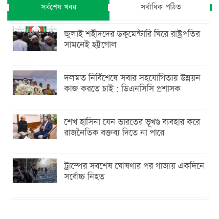
সর্বশেষ খবর
সর্বাধিক পঠিত
জুলাই শহীদদের ডকুমেন্টারি ঘিরে রাষ্ট্রপতির
সামনেই হট্টগোল
দলমত নির্বিশেষে সবার সহযোগিতায় উন্নয়ন
কাজ করতে চাই : ডিএনসিসি প্রশাসক
শেখ হাসিনা যেন ভারতের ভূখণ্ড ব্যবহার করে
রাজনৈতিক বক্তব্য দিতে না পারে
ট্রাম্পের সবশেষ ঘোষণার পর গাজায় একদিনে
সর্বোচ্চ নিহত
ইরানের সঙ্গে নতুন করে আলোচনায় বসছে