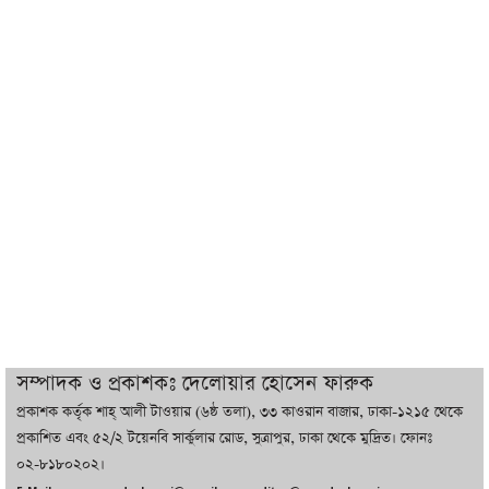
যুক্তরাষ্ট্র, জানালেন ট্রাম্প
চট্টগ্রামে ভয়াবহ গ্যাস সংকট : নিভেছে চুলা,
কমেছে উৎপাদন, বেড়েছে লোডশেডিং
বাজারে কাঁচা মরিচে ‘আগুন’, ‘এত দাম তো
আগে দেখিনি’
তরুণ উদ্ভাবক ও প্রযুক্তি উদ্যোক্তাদের পাশে
থাকবে সরকার: প্রধানমন্ত্রী
দুবাইয়ে বেনজীরের জামিন বাতিল করতে ল
সম্পাদক ও প্রকাশকঃ দেলোয়ার হোসেন ফারুক
ফার্ম নিয়োগ করেছে সরকার
প্রকাশক কর্তৃক শাহ্ আলী টাওয়ার (৬ষ্ঠ তলা), ৩৩ কাওরান বাজার, ঢাকা-১২১৫ থেকে
প্রকাশিত এবং ৫২/২ টয়েনবি সার্কুলার রোড, সুত্রাপুর, ঢাকা থেকে মুদ্রিত। ফোনঃ
০২-৮১৮০২০২।
বেনজীরকে ফিরিয়ে এনে বিচার কাজ সম্পন্ন