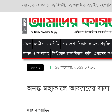
বঙ্গাব্দ,
২০ সফর ১৪৪২ হিজরী,
০৬ আগস্ট ২০২৬ ইং, বৃহস্পতি
প্রচ্ছদ
জাতীয়
রাজনীতি
সারাদেশ
বিজ্ঞান ও তথ্য প্রযুক্তি
আইন ও আদালত
সিটিজেন জার্নালিজম
কৃষি
প্রবাসের ক
১২ অক্টোবর, ২০১৯ ০৭:৫০
মুক্তমত
অনন্ত মহাকালে আবরারের যাত্রা 
ফয়সল ওয়াহিদ