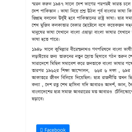
স্মরন করুন ১৯৪৭ সালে দেশ ভাগের পরপরই ভারত চলে গ
দেশ পাকিস্তান । ভাষা নিয়ে প্রশ্ন উঠল পূর্ব বাংলার ভাষা ক
জিন্নাহ বললেন উর্দুই হবে পাকিস্তানের রাষ্ট্র ভাষা। ছা
শেখ মুজিব কলকাতার বেকার হোষ্টেলে বসে কয়েকজন সহক
মানুষের ভাষা যেখানে বাংলা এছাড়া বাংলা ভাষার যেখানে রয়
ভাষা হতে পারে।
১৯৪৮ সালে কুমিল্লার ধীরেন্দ্রনাথও গণপরিষদে বাংলা 
লড়াইয়ের জন্য তারুনের নতুন স্রোত হিসাবে গঠন তরুন শেখ 
সারাদেশে মিছিল সমাবেশ করে জনতাকে বাংলা ভাষার পক্
তারপর ১৯৬২র শিক্ষা আন্দোলন, ৬৬র ৬ দফা , ৬৯র গণঅভ্য
আকাতরে জীবন বিলিয়ে দিয়েছিল। ছাত্র রাজনীতি তখন ছিল সম্প
কন্যা , দেশ রত্ন শেখ হাসিনা যদি আবারও আদর্শ, জ্ঞান, 
বাংলাদেশের ছাত্র সমাজ আবরারের মত আবারও টেলিস্কোপের 
ছড়াবে।
Facebook