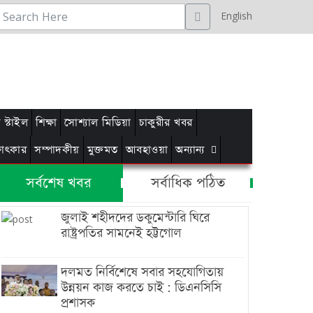
English
স্টাইল
শিক্ষা
সোশ্যাল মিডিয়া
চাকুরীর খবর
্ষাৎকার
সম্পাদকীয়
মুক্তমত
আবহাওয়া
অন্যান্য
সর্বশেষ খবর
সর্বাধিক পঠিত
জুলাই শহীদদের ডকুমেন্টারি ঘিরে
রাষ্ট্রপতির সামনেই হট্টগোল
দলমত নির্বিশেষে সবার সহযোগিতায়
উন্নয়ন কাজ করতে চাই : ডিএনসিসি
প্রশাসক