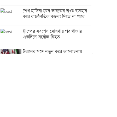
শেখ হাসিনা যেন ভারতের ভূখণ্ড ব্যবহার
করে রাজনৈতিক বক্তব্য দিতে না পারে
ট্রাম্পের সবশেষ ঘোষণার পর গাজায়
একদিনে সর্বোচ্চ নিহত
ইরানের সঙ্গে নতুন করে আলোচনায়
বসছে যুক্তরাষ্ট্র, জানালেন ট্রাম্প
চট্টগ্রামে ভয়াবহ গ্যাস সংকট : নিভেছে
চুলা, কমেছে উৎপাদন, বেড়েছে
লোডশেডিং
বাজারে কাঁচা মরিচে ‘আগুন’, ‘এত দাম
তো আগে দেখিনি’