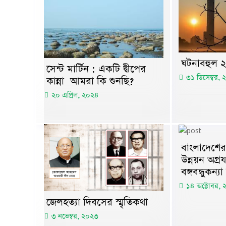
ঘটনাবহুল ২
সেন্ট মার্টিন : একটি দ্বীপের
৩১ ডিসেম্বর,
কান্না আমরা কি শুনছি?
২০ এপ্রিল, ২০২৪
বাংলাদেশের
উন্নয়ন অগ্রযা
বঙ্গবন্ধুকন্
১৪ অক্টোবর,
জেলহত্যা দিবসের স্মৃতিকথা
৩ নভেম্বর, ২০২৩