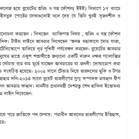
রডেম কলেজ হয়ে বুয়েটের তরিৎ ও যন্ত্র কৌশল( ইইই) বিভাগে ১৭' ব্যাচে
েইসবুক পোষ্টের লেখাগুলোই বলে দেয় যে তিনি খুবই সৃজনশীল ও
লোচনা করতেন । লিখতেন ব্যাক্তিগত বিষয় , তরিৎ ও যন্ত্র কৌশল
বিধ দিক। টাইম লাইনে আবরার লিখেছেন "অনন্ত মহাকালে মোর যাত্রা,
লিস্কোপে তাকিয়ে দূর পৃথিবী পর্যবেক্ষন করছেন। বুয়েটের আবরার
ষের হাতে একুশ শতাব্দীতে জন্মানো একটি দারুন নক্ষত্র গ্যালাক্সির
র খোঁচায় বার বার মূর্ছে যাচ্ছেন আবরারের মা জননী। দোষারোপ করা
ান্ড সংঘঠিত হয়েছে। ২০০২ সালে টেন্ডার নিয়ে ছাত্রদলের মুকি ও টগর
ুন্নাহার সনি।২০১৩ সালে বুয়েট ছাত্রলীগের যুগ্ম সম্পাদক রায়হান দ্বীপ
বরার ফাহাদ। মাননীয় প্রধানমন্ত্রী দেশরত্ন শেখ হাসিনা ইতোমধ্য
ইড লাইন দিয়েছেন।
য়ে পরে জাতিকে পথ দেখায়। পরাধীন আমলের ছাত্রলীগের ইতিহাস,
 করে।