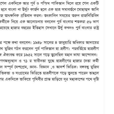
েল একদিকে আর পূর্ব ও পশ্চিম পাকিস্তান মিলে রয়ে গেল একটি
ি হবে বাংলা না উর্দু? কার্জন হলে এক ছাত্র সমাবর্তনে মোহাম্মদ আলি
ত্র সমাজ তাৎক্ষনিক প্রতিবাদ করল। তৎকালিন সময়ের তরুন রাজনিতিবিদ
র্মীকে নিয়ে এক আলোচনায় বললেন পুর্ব বাংলার শতকরা ৫৬ ভাগ
েছে হাজার বছরের ইতিহাস সেখানে উর্দু কখনও পুর্ব বাংলার রাষ্ট্র
ভাষীর পক্ষে কথা বললেন। ১৯৪৮ সালের ৪ জানুয়ারি অধিকার আদায়ের
মুজিব গঠন করলেন পুর্ব পাকিস্তান ছা ত্রলীগ। পরবর্তিতে ছাত্রলীগ
ষে ঐক্যবদ্ধ করে ১৯৫২ সালে গড়ে তুলেছিল মহান ভাষা আন্দোলন।
ূত্থান ও ৭১ র স্বাধীনতা যুদ্ধে ছাত্রলীগের হাজার নেতা কর্মী
ূর্ন দেশপ্রেম, জ্ঞান- বিজ্ঞান ,ও আদর্শ ভিত্তিক। বঙ্গবন্ধু মুজিব
নৈতিকতা ও সংগ্রামের ভিত্তিতে ছাত্রলীগকে গড়ে তুলতে পারেন তাহলে
একদিকে তাকিয়ে পৃথিবীর প্রান্ত ছাড়িয়ে দূর মহাকাশের পথে দৃষ্টি