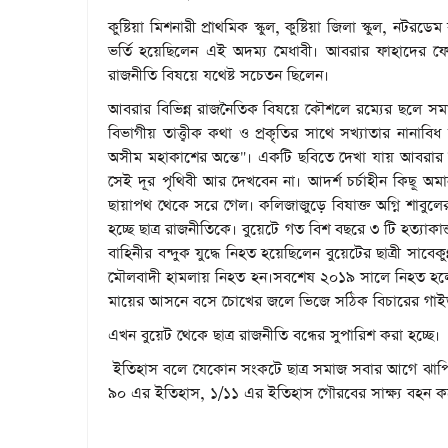
কুষ্টিয়া মিশনারী প্রাথমিক স্কুল, কুষ্টিয়া জিলা স্কুল, নট
ভর্তি হয়েছিলেন এই অদম্য মেধাবী। আবরার ফাহাদের ফ
রাজনীতি বিষয়ে যথেষ্ট সচেতন ছিলেন।
আবরার বিভিন্ন রাজনৈতিক বিষয়ে কৌশলে রম্যের ছলে সমা
বিভাগীয় তাত্ত্বীক কথা ও প্রকৃতির সাথে সখ্যাতার নানা
অসীম মহাকাশের অন্তে"। একটি ছবিতে দেখা যায় আবরার টে
সেই দূর পৃথিবী আর দেখবেন না। আদর্শ চর্চাহীন কিছূ অমানু
ছায়াপথ থেকে সরে গেল। কলিজাজুড়ে বিষাক্ত অগ্নি শাবুলে
হচ্ছে ছাত্র রাজনীতিকে। বুয়েটে গত বিশ বছরে ৩ টি হত্যাক
বাহিনীর বন্দুক যুদ্ধে নিহত হয়েছিলেন বুয়েটের ছাত্রী সাবেক
মৌলবাদী হামলায় নিহত হন।সবশেষ ২০১৯ সালে নিহত হলেন আ
মায়ের আসনে বসে চোখের জলে ভিজে সঠিক বিচারের গা
এখন বুয়েট থেকে ছাত্র রাজনীতি বন্ধের সুপারিশ করা হচ্ছে।
ইতিহাস বলে যেকোন সংকটে ছাত্র সমাজ সবার আগে ঝাপি
৯০ এর ইতিহাস, ১/১১ এর ইতিহাস গৌরবের সাক্ষ্য বহন