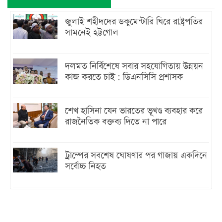
জুলাই শহীদদের ডকুমেন্টারি ঘিরে রাষ্ট্রপতির
সামনেই হট্টগোল
দলমত নির্বিশেষে সবার সহযোগিতায় উন্নয়ন
কাজ করতে চাই : ডিএনসিসি প্রশাসক
শেখ হাসিনা যেন ভারতের ভূখণ্ড ব্যবহার করে
রাজনৈতিক বক্তব্য দিতে না পারে
ট্রাম্পের সবশেষ ঘোষণার পর গাজায় একদিনে
সর্বোচ্চ নিহত
ইরানের সঙ্গে নতুন করে আলোচনায় বসছে
যুক্তরাষ্ট্র, জানালেন ট্রাম্প