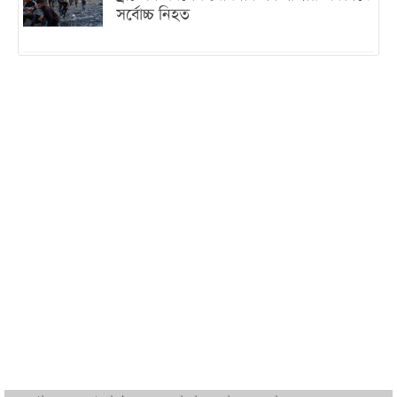
সর্বোচ্চ নিহত
ইরানের সঙ্গে নতুন করে আলোচনায় বসছে
যুক্তরাষ্ট্র, জানালেন ট্রাম্প
চট্টগ্রামে ভয়াবহ গ্যাস সংকট : নিভেছে চুলা,
কমেছে উৎপাদন, বেড়েছে লোডশেডিং
বাজারে কাঁচা মরিচে ‘আগুন’, ‘এত দাম তো
আগে দেখিনি’
তরুণ উদ্ভাবক ও প্রযুক্তি উদ্যোক্তাদের পাশে
থাকবে সরকার: প্রধানমন্ত্রী
দুবাইয়ে বেনজীরের জামিন বাতিল করতে ল