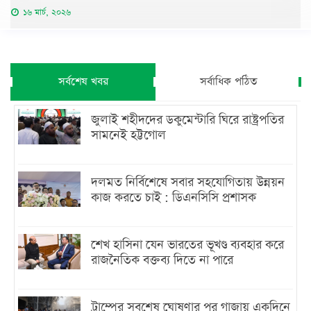
১৬ মার্চ, ২০২৬
সর্বশেষ খবর
সর্বাধিক পঠিত
জুলাই শহীদদের ডকুমেন্টারি ঘিরে রাষ্ট্রপতির
সামনেই হট্টগোল
দলমত নির্বিশেষে সবার সহযোগিতায় উন্নয়ন
কাজ করতে চাই : ডিএনসিসি প্রশাসক
শেখ হাসিনা যেন ভারতের ভূখণ্ড ব্যবহার করে
রাজনৈতিক বক্তব্য দিতে না পারে
ট্রাম্পের সবশেষ ঘোষণার পর গাজায় একদিনে