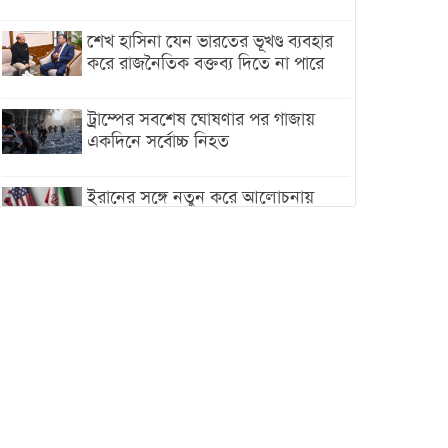
শেখ হাসিনা যেন ভারতের ভূখণ্ড ব্যবহার
করে রাজনৈতিক বক্তব্য দিতে না পারে
ট্রাম্পের সবশেষ ঘোষণার পর গাজায়
একদিনে সর্বোচ্চ নিহত
ইরানের সঙ্গে নতুন করে আলোচনায়
বসছে যুক্তরাষ্ট্র, জানালেন ট্রাম্প
চট্টগ্রামে ভয়াবহ গ্যাস সংকট : নিভেছে
চুলা, কমেছে উৎপাদন, বেড়েছে
লোডশেডিং
বাজারে কাঁচা মরিচে ‘আগুন’, ‘এত দাম
তো আগে দেখিনি’