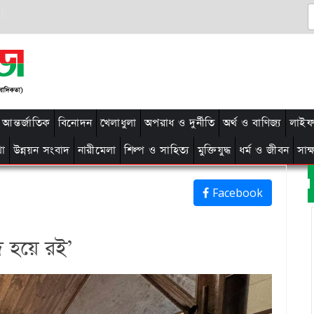
আন্তর্জাতিক
বিনোদন
খেলাধুলা
অপরাধ ও দুর্নীতি
অর্থ ও বাণিজ্য
লাইফ 
থা
উন্নয়ন সংবাদ
নারীমেলা
শিল্প ও সাহিত্য
মুক্তিযুদ্ধ
ধর্ম ও জীবন
সাক
Facebook
দ হয়ে রই’