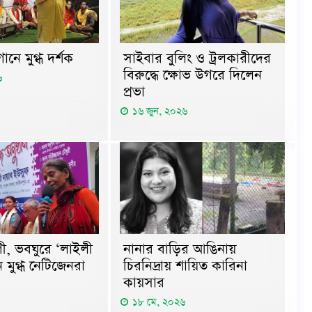
ানে মুগ্ধ দর্শক
সাইবার বুলিং ও ট্রলকারীদের
বিরুদ্ধে ক্ষোভ উগরে দিলেন
৬
প্রভা
১৬ জুন, ২০২৬
ী, ভবঘুরে ‘লাইলী
নানার বাড়ির আঙিনায়
 মুগ্ধ নেটিজেনরা
চিরনিদ্রায় শায়িত কারিনা
কায়সার
১৮ মে, ২০২৬