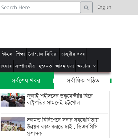
English
স্টাইল
শিক্ষা
সোশ্যাল মিডিয়া
চাকুরীর খবর
্ষাৎকার
সম্পাদকীয়
মুক্তমত
আবহাওয়া
অন্যান্য
সর্বশেষ খবর
সর্বাধিক পঠিত
জুলাই শহীদদের ডকুমেন্টারি ঘিরে
রাষ্ট্রপতির সামনেই হট্টগোল
দলমত নির্বিশেষে সবার সহযোগিতায়
উন্নয়ন কাজ করতে চাই : ডিএনসিসি
প্রশাসক