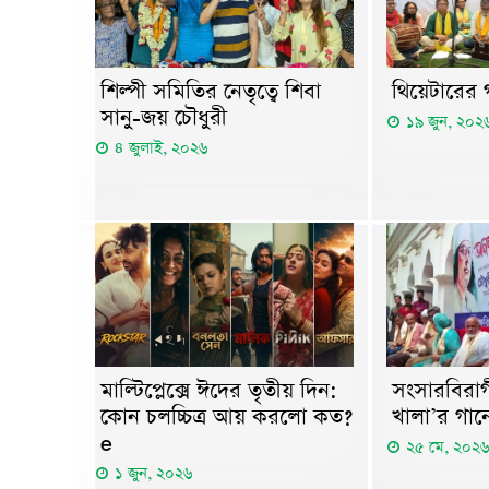
শিল্পী সমিতির নেতৃত্বে শিবা
থিয়েটারের গ
সানু-জয় চৌধুরী
১৯ জুন, ২০২
৪ জুলাই, ২০২৬
মাল্টিপ্লেক্সে ঈদের তৃতীয় দিন:
সংসারবিরাগ
কোন চলচ্চিত্র আয় করলো কত?
খালা’র গানে
e
২৫ মে, ২০২৬
১ জুন, ২০২৬