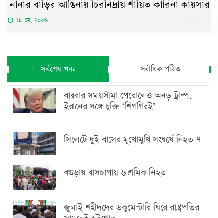
নানার বাড়ির আঙিনায় চিরনিদ্রায় শায়িত কারিনা কায়সার
১৮ মে, ২০২৬
সর্বশেষ খবর
সর্বাধিক পঠিত
বারবার সময়সীমা পেরোলেও অনড় ট্রাম্প,
ইরানের সঙ্গে চুক্তি ‘শিগগিরই’
সিলেটে দুই বাসের মুখোমুখি সংঘর্ষে নিহত ৭
বগুড়ায় বাসচাপায় ৬ শ্রমিক নিহত
জুলাই শহীদদের ডকুমেন্টারি ঘিরে রাষ্ট্রপতির