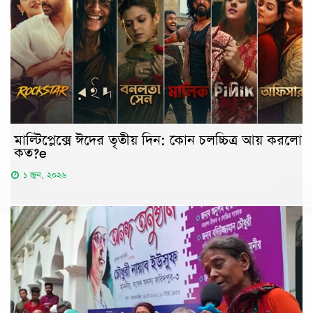
মাল্টিপ্লেক্সে ঈদের তৃতীয় দিন: কোন চলচ্চিত্র আয় করলো
কত?e
১ জুন, ২০২৬