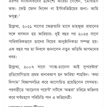
এরপর সাংবাদিকদের উদ্দেশ্যে ফারিয়া লেখেন, ‘মোবাইল
অফ। কেউ ফোন দিবেন না ইন্টারভিউয়ের জন্য। আমি
অসুস্থ।’
উল্লেখ্য, ২০২১ সালের ফেব্রুয়ারি মাসে মাহফুজ রায়ানের
সঙ্গে বাগদান হয় ফারিয়ার। দুই বছর পর ২০২৩ সালে
পারিবারিকভাবে তাদের বিয়ের আনুষ্ঠানিকতা সম্পন্ন হয়।
এক বছর পর মা দিবসে জানালেন নতুন অতিথি আগমনের
খবর।
উল্লেখ্য, ২০০৭ সালে ‘লাক্স-চ্যানেল আই সুপারস্টার’
প্রতিযোগিতায় প্রথম রানারআপ হন ফারিয়া শাহরিন। ‘কথা
দিলাম’ বিজ্ঞাপনচিত্র করে আলোচিত হয়েছিলেন সেসময়।
পরবর্তীতে ‘ব্যাচেলর পয়েন্ট’ নাটকে ‘অন্তরা’ চরিত্রে অভিনয়
করে সর্বমহলে পরিচিতি পান এ অভিনেত্রী।