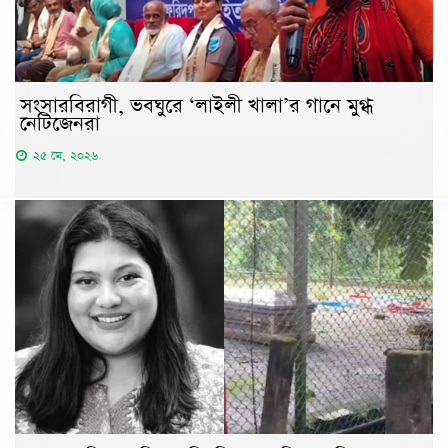
সংসারবিরাগী, ভবঘুরে ‘লাইলী খালা’র গানে মুগ্ধ
নেটিজেনরা
২৫ মে, ২০২৬