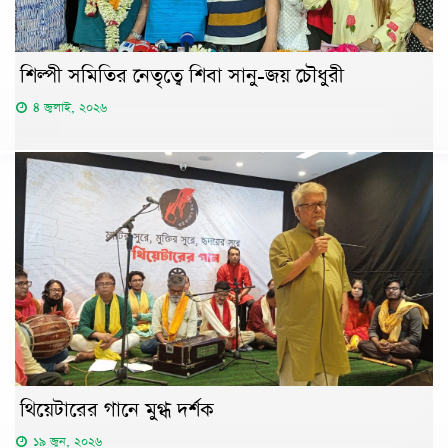
শিল্পী সমিতির নেতৃত্বে শিবা সানু-জয় চৌধুরী
৪ জুলাই, ২০২৬
থিয়েটারের গানে মুগ্ধ দর্শক
১৯ জুন, ২০২৬