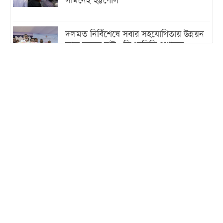
সামনেই হট্টগোল
দলমত নির্বিশেষে সবার সহযোগিতায় উন্নয়ন
কাজ করতে চাই : ডিএনসিসি প্রশাসক
শেখ হাসিনা যেন ভারতের ভূখণ্ড ব্যবহার করে
রাজনৈতিক বক্তব্য দিতে না পারে
ট্রাম্পের সবশেষ ঘোষণার পর গাজায় একদিনে
সর্বোচ্চ নিহত
ইরানের সঙ্গে নতুন করে আলোচনায় বসছে
যুক্তরাষ্ট্র, জানালেন ট্রাম্প
চট্টগ্রামে ভয়াবহ গ্যাস সংকট : নিভেছে চুলা,