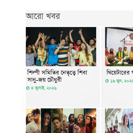
আরো খবর
শিল্পী সমিতির নেতৃত্বে শিবা
থিয়েটারের গ
সানু-জয় চৌধুরী
১৯ জুন, ২০২
৪ জুলাই, ২০২৬