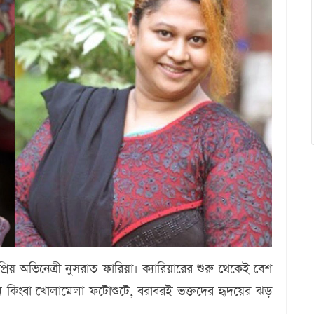
রিয় অভিনেত্রী নুসরাত ফারিয়া। ক্যারিয়ারের শুরু থেকেই বেশ
ন কিংবা খোলামেলা ফটোশুটে, বরাবরই ভক্তদের হৃদয়ের ঝড়