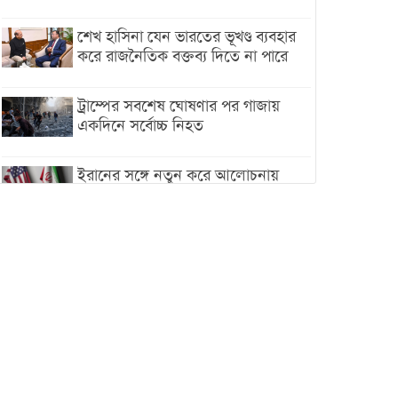
শেখ হাসিনা যেন ভারতের ভূখণ্ড ব্যবহার
করে রাজনৈতিক বক্তব্য দিতে না পারে
ট্রাম্পের সবশেষ ঘোষণার পর গাজায়
একদিনে সর্বোচ্চ নিহত
ইরানের সঙ্গে নতুন করে আলোচনায়
বসছে যুক্তরাষ্ট্র, জানালেন ট্রাম্প
চট্টগ্রামে ভয়াবহ গ্যাস সংকট : নিভেছে
চুলা, কমেছে উৎপাদন, বেড়েছে
লোডশেডিং
বাজারে কাঁচা মরিচে ‘আগুন’, ‘এত দাম
তো আগে দেখিনি’