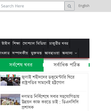
English
স্টাইল
শিক্ষা
সোশ্যাল মিডিয়া
চাকুরীর খবর
্ষাৎকার
সম্পাদকীয়
মুক্তমত
আবহাওয়া
অন্যান্য
সর্বশেষ খবর
সর্বাধিক পঠিত
জুলাই শহীদদের ডকুমেন্টারি ঘিরে
রাষ্ট্রপতির সামনেই হট্টগোল
দলমত নির্বিশেষে সবার সহযোগিতায়
উন্নয়ন কাজ করতে চাই : ডিএনসিসি
প্রশাসক