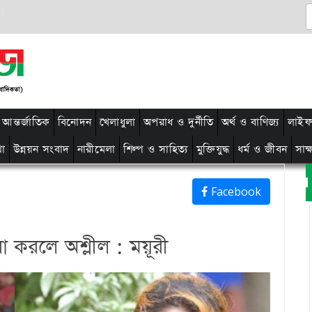
আন্তর্জাতিক
বিনোদন
খেলাধুলা
অপরাধ ও দুর্নীতি
অর্থ ও বাণিজ্য
লাইফ 
থা
উন্নয়ন সংবাদ
নারীমেলা
শিল্প ও সাহিত্য
মুক্তিযুদ্ধ
ধর্ম ও জীবন
সাক
Facebook
 করলে অশ্লীল : ময়ূরী