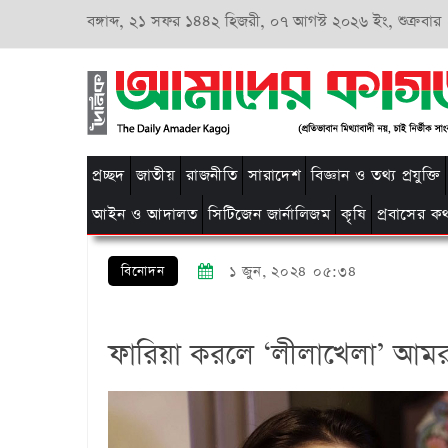
বঙ্গাব্দ,
২১ সফর ১৪৪২ হিজরী,
০৭ আগস্ট ২০২৬ ইং, শুক্রবার
প্রচ্ছদ
জাতীয়
রাজনীতি
সারাদেশ
বিজ্ঞান ও তথ্য প্রযুক্তি
আইন ও আদালত
সিটিজেন জার্নালিজম
কৃষি
প্রবাসের ক
বিনোদন
১ জুন, ২০২৪ ০৫:৩৪
ফারিয়া করলে ‘লীলাখেলা’ আমরা