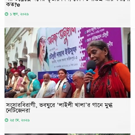
কত?e
১ জুন, ২০২৬
সংসারবিরাগী, ভবঘুরে ‘লাইলী খালা’র গানে মুগ্ধ
নেটিজেনরা
২৫ মে, ২০২৬