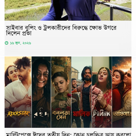
সাইবার বুলিং ও ট্রলকারীদের বিরুদ্ধে ক্ষোভ উগরে
দিলেন প্রভা
১৬ জুন, ২০২৬
মাল্টিপ্লেক্সে ঈদের তৃতীয় দিন: কোন চলচ্চিত্র আয় করলো