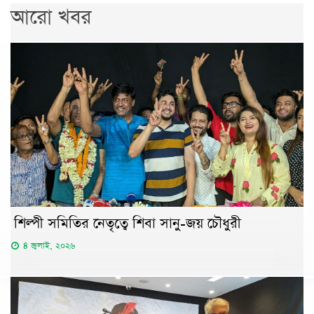
আরো খবর
শিল্পী সমিতির নেতৃত্বে শিবা সানু-জয় চৌধুরী
৪ জুলাই, ২০২৬