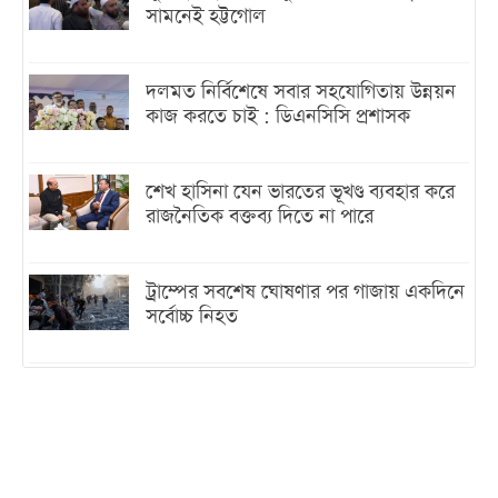
সামনেই হট্টগোল
দলমত নির্বিশেষে সবার সহযোগিতায় উন্নয়ন
কাজ করতে চাই : ডিএনসিসি প্রশাসক
শেখ হাসিনা যেন ভারতের ভূখণ্ড ব্যবহার করে
রাজনৈতিক বক্তব্য দিতে না পারে
ট্রাম্পের সবশেষ ঘোষণার পর গাজায় একদিনে
সর্বোচ্চ নিহত
ইরানের সঙ্গে নতুন করে আলোচনায় বসছে
যুক্তরাষ্ট্র, জানালেন ট্রাম্প
চট্টগ্রামে ভয়াবহ গ্যাস সংকট : নিভেছে চুলা,