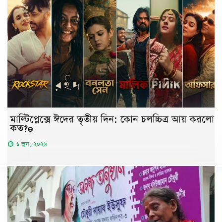
মাল্টিপ্লেক্সে ঈদের তৃতীয় দিন: কোন চলচ্চিত্র আয় করলো
কত?e
১ জুন, ২০২৬