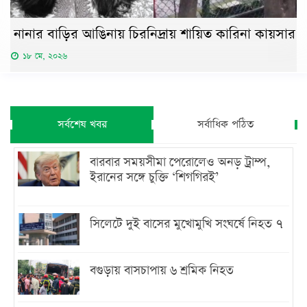
নানার বাড়ির আঙিনায় চিরনিদ্রায় শায়িত কারিনা কায়সার
১৮ মে, ২০২৬
সর্বশেষ খবর
সর্বাধিক পঠিত
বারবার সময়সীমা পেরোলেও অনড় ট্রাম্প,
ইরানের সঙ্গে চুক্তি ‘শিগগিরই’
সিলেটে দুই বাসের মুখোমুখি সংঘর্ষে নিহত ৭
বগুড়ায় বাসচাপায় ৬ শ্রমিক নিহত