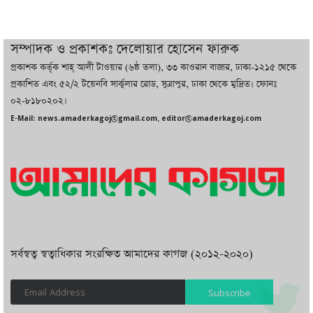
চট্টগ্রামে ভয়াবহ গ্যাস সংকট : নিভেছে চুলা,
কমেছে উৎপাদন, বেড়েছে লোডশেডিং
সম্পাদক ও প্রকাশকঃ দেলোয়ার হোসেন ফারুক
প্রকাশক কর্তৃক শাহ্ আলী টাওয়ার (৬ষ্ঠ তলা), ৩৩ কাওরান বাজার, ঢাকা-১২১৫ থেকে
বাজারে কাঁচা মরিচে ‘আগুন’, ‘এত দাম তো
প্রকাশিত এবং ৫২/২ টয়েনবি সার্কুলার রোড, সুত্রাপুর, ঢাকা থেকে মুদ্রিত। ফোনঃ
আগে দেখিনি’
০২-৮১৮০২০২।
E-Mail: news.amaderkagoj@gmail.com, editor@amaderkagoj.com
সর্বস্বত্ব স্বত্বাধিকার সংরক্ষিত আমাদের কাগজ (২০১২-২০২০)