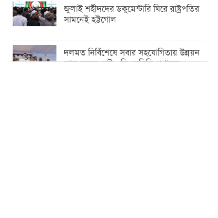
জুলাই শহীদদের ডকুমেন্টারি ঘিরে রাষ্ট্রপতির
সামনেই হট্টগোল
দলমত নির্বিশেষে সবার সহযোগিতায় উন্নয়ন
কাজ করতে চাই : ডিএনসিসি প্রশাসক
শেখ হাসিনা যেন ভারতের ভূখণ্ড ব্যবহার করে
রাজনৈতিক বক্তব্য দিতে না পারে
ট্রাম্পের সবশেষ ঘোষণার পর গাজায় একদিনে
সর্বোচ্চ নিহত
ইরানের সঙ্গে নতুন করে আলোচনায় বসছে
যুক্তরাষ্ট্র, জানালেন ট্রাম্প