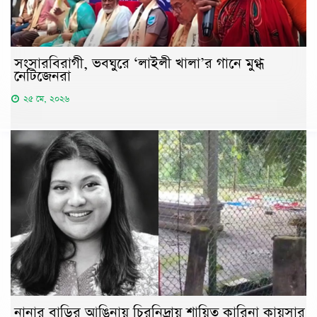
সংসারবিরাগী, ভবঘুরে ‘লাইলী খালা’র গানে মুগ্ধ
নেটিজেনরা
২৫ মে, ২০২৬
নানার বাড়ির আঙিনায় চিরনিদ্রায় শায়িত কারিনা কায়সার