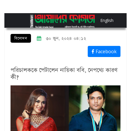
English
বিনোদন
৩০ জুন, ২০২৪ ০৪:১২
Facebook
পরিচালককে পেটালেন নায়িকা ববি, নেপথ্যে কারণ
কী?