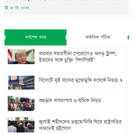
১৮ মে, ২০২৬
সর্বশেষ খবর
সর্বাধিক পঠিত
বারবার সময়সীমা পেরোলেও অনড় ট্রাম্প,
ইরানের সঙ্গে চুক্তি ‘শিগগিরই’
সিলেটে দুই বাসের মুখোমুখি সংঘর্ষে নিহত ৭
বগুড়ায় বাসচাপায় ৬ শ্রমিক নিহত
জুলাই শহীদদের ডকুমেন্টারি ঘিরে রাষ্ট্রপতির
সামনেই হট্টগোল