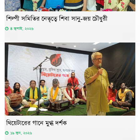
শিল্পী সমিতির নেতৃত্বে শিবা সানু-জয় চৌধুরী
৪ জুলাই, ২০২৬
থিয়েটারের গানে মুগ্ধ দর্শক
১৯ জুন, ২০২৬