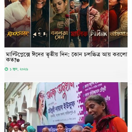
মাল্টিপ্লেক্সে ঈদের তৃতীয় দিন: কোন চলচ্চিত্র আয় করলো
কত?e
১ জুন, ২০২৬