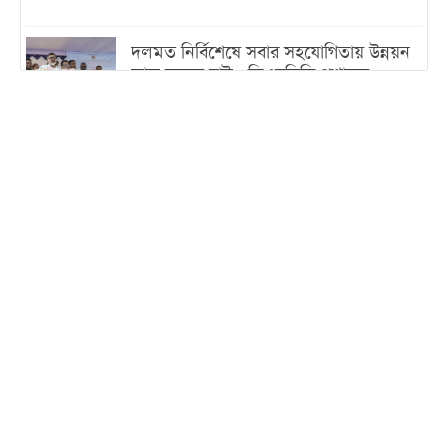
দলমত নির্বিশেষে সবার সহযোগিতায় উন্নয়ন
কাজ করতে চাই : ডিএনসিসি প্রশাসক
শেখ হাসিনা যেন ভারতের ভূখণ্ড ব্যবহার করে
রাজনৈতিক বক্তব্য দিতে না পারে
ট্রাম্পের সবশেষ ঘোষণার পর গাজায় একদিনে
সর্বোচ্চ নিহত
ইরানের সঙ্গে নতুন করে আলোচনায় বসছে
যুক্তরাষ্ট্র, জানালেন ট্রাম্প
চট্টগ্রামে ভয়াবহ গ্যাস সংকট : নিভেছে চুলা,
কমেছে উৎপাদন, বেড়েছে লোডশেডিং