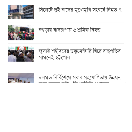
সিলেটে দুই বাসের মুখোমুখি সংঘর্ষে নিহত ৭
বগুড়ায় বাসচাপায় ৬ শ্রমিক নিহত
জুলাই শহীদদের ডকুমেন্টারি ঘিরে রাষ্ট্রপতির
সামনেই হট্টগোল
দলমত নির্বিশেষে সবার সহযোগিতায় উন্নয়ন
কাজ করতে চাই : ডিএনসিসি প্রশাসক
শেখ হাসিনা যেন ভারতের ভূখণ্ড ব্যবহার করে
রাজনৈতিক বক্তব্য দিতে না পারে
ট্রাম্পের সবশেষ ঘোষণার পর গাজায় একদিনে