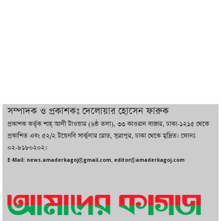
সর্বোচ্চ নিহত
ইরানের সঙ্গে নতুন করে আলোচনায় বসছে
যুক্তরাষ্ট্র, জানালেন ট্রাম্প
চট্টগ্রামে ভয়াবহ গ্যাস সংকট : নিভেছে চুলা,
কমেছে উৎপাদন, বেড়েছে লোডশেডিং
সম্পাদক ও প্রকাশকঃ দেলোয়ার হোসেন ফারুক
প্রকাশক কর্তৃক শাহ্ আলী টাওয়ার (৬ষ্ঠ তলা), ৩৩ কাওরান বাজার, ঢাকা-১২১৫ থেকে
বাজারে কাঁচা মরিচে ‘আগুন’, ‘এত দাম তো
প্রকাশিত এবং ৫২/২ টয়েনবি সার্কুলার রোড, সুত্রাপুর, ঢাকা থেকে মুদ্রিত। ফোনঃ
আগে দেখিনি’
০২-৮১৮০২০২।
E-Mail: news.amaderkagoj@gmail.com, editor@amaderkagoj.com