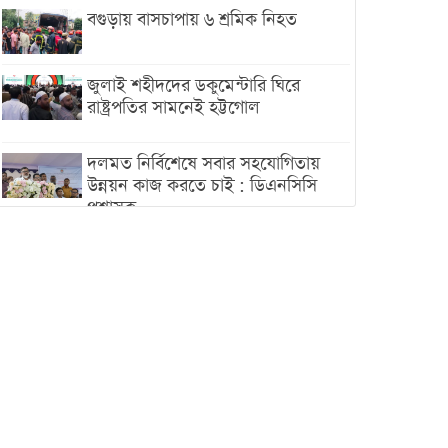
বগুড়ায় বাসচাপায় ৬ শ্রমিক নিহত
জুলাই শহীদদের ডকুমেন্টারি ঘিরে
রাষ্ট্রপতির সামনেই হট্টগোল
দলমত নির্বিশেষে সবার সহযোগিতায়
উন্নয়ন কাজ করতে চাই : ডিএনসিসি
প্রশাসক
শেখ হাসিনা যেন ভারতের ভূখণ্ড ব্যবহার
করে রাজনৈতিক বক্তব্য দিতে না পারে
ট্রাম্পের সবশেষ ঘোষণার পর গাজায়
একদিনে সর্বোচ্চ নিহত
ইরানের সঙ্গে নতুন করে আলোচনায়
বসছে যুক্তরাষ্ট্র, জানালেন ট্রাম্প