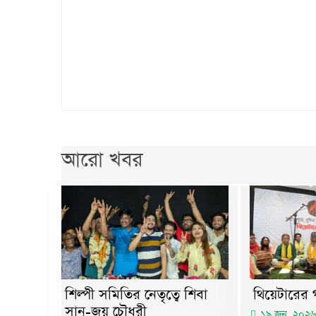
আরো খবর
শিল্পী সমিতির নেতৃত্বে শিবা
থিয়েটারের গ
সানু-জয় চৌধুরী
১৯ জুন, ২০২৬