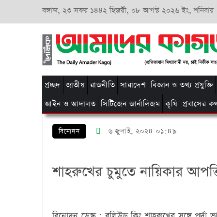
বঙ্গাব্দ,
২৩ সফর ১৪৪২ হিজরী,
০৮ আগস্ট ২০২৬ ইং, শনিবার
প্রচ্ছদ
জাতীয়
রাজনীতি
সারাদেশ
বিজ্ঞান ও তথ্য প্রযুক্তি
আইন ও আদালত
সিটিজেন জার্নালিজম
কৃষি
প্রবাসের ক
৬ জুলাই, ২০২৪ ০১:৪৯
বিনোদন
শাহরুখের চুমুতে নায়িকার আপত্ত
বিনোদন ডেস্ক : বলিউড কিং শাহরুখের সঙ্গে পর্দা ভ