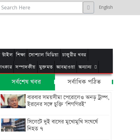
English
স্টাইল
শিক্ষা
সোশ্যাল মিডিয়া
চাকুরীর খবর
্ষাৎকার
সম্পাদকীয়
মুক্তমত
আবহাওয়া
অন্যান্য
সর্বশেষ খবর
সর্বাধিক পঠিত
বারবার সময়সীমা পেরোলেও অনড় ট্রাম্প,
ইরানের সঙ্গে চুক্তি ‘শিগগিরই’
সিলেটে দুই বাসের মুখোমুখি সংঘর্ষে
নিহত ৭