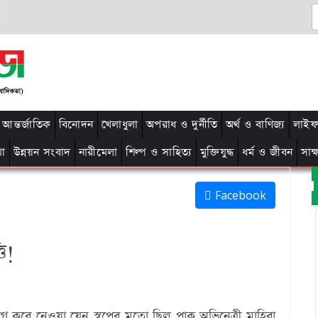
আন্তর্জাতিক
বিনোদন
খেলাধুলা
অপরাধ ও দুর্নীতি
অর্থ ও বাণিজ্য
লাইফ 
থা
উন্নয়ন সংবাদ
নারীমেলা
শিল্প ও সাহিত্য
মুক্তিযুদ্ধ
ধর্ম ও জীবন
সাক
Facebook
ি!
াগ করে নেওয়া যেন স্বপ্নের মতো ছিল পাক অভিনেত্রী মাহিরা