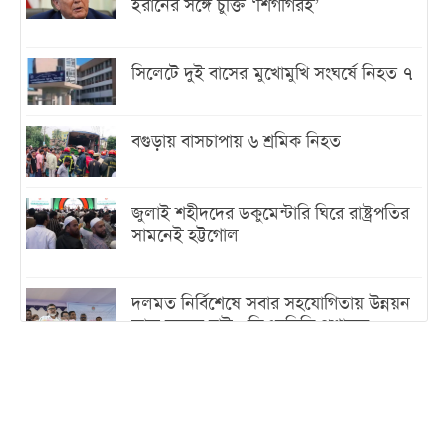
ইরানের সঙ্গে চুক্তি ‘শিগগিরই’
সিলেটে দুই বাসের মুখোমুখি সংঘর্ষে নিহত ৭
বগুড়ায় বাসচাপায় ৬ শ্রমিক নিহত
জুলাই শহীদদের ডকুমেন্টারি ঘিরে রাষ্ট্রপতির
সামনেই হট্টগোল
দলমত নির্বিশেষে সবার সহযোগিতায় উন্নয়ন
কাজ করতে চাই : ডিএনসিসি প্রশাসক
শেখ হাসিনা যেন ভারতের ভূখণ্ড ব্যবহার করে
রাজনৈতিক বক্তব্য দিতে না পারে