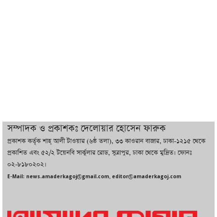
ট্রাম্পের সবশেষ ঘোষণার পর গাজায় একদিনে
সর্বোচ্চ নিহত
ইরানের সঙ্গে নতুন করে আলোচনায় বসছে
যুক্তরাষ্ট্র, জানালেন ট্রাম্প
চট্টগ্রামে ভয়াবহ গ্যাস সংকট : নিভেছে চুলা,
কমেছে উৎপাদন, বেড়েছে লোডশেডিং
সম্পাদক ও প্রকাশকঃ দেলোয়ার হোসেন ফারুক
প্রকাশক কর্তৃক শাহ্ আলী টাওয়ার (৬ষ্ঠ তলা), ৩৩ কাওরান বাজার, ঢাকা-১২১৫ থেকে
বাজারে কাঁচা মরিচে ‘আগুন’, ‘এত দাম তো
প্রকাশিত এবং ৫২/২ টয়েনবি সার্কুলার রোড, সুত্রাপুর, ঢাকা থেকে মুদ্রিত। ফোনঃ
আগে দেখিনি’
০২-৮১৮০২০২।
E-Mail: news.amaderkagoj@gmail.com, editor@amaderkagoj.com