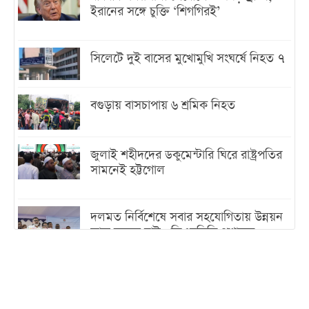
ইরানের সঙ্গে চুক্তি ‘শিগগিরই’
সিলেটে দুই বাসের মুখোমুখি সংঘর্ষে নিহত ৭
বগুড়ায় বাসচাপায় ৬ শ্রমিক নিহত
জুলাই শহীদদের ডকুমেন্টারি ঘিরে রাষ্ট্রপতির
সামনেই হট্টগোল
দলমত নির্বিশেষে সবার সহযোগিতায় উন্নয়ন
কাজ করতে চাই : ডিএনসিসি প্রশাসক
শেখ হাসিনা যেন ভারতের ভূখণ্ড ব্যবহার করে
রাজনৈতিক বক্তব্য দিতে না পারে