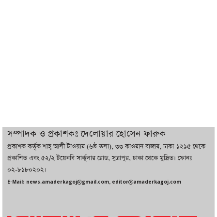
ট্রাম্পের সবশেষ ঘোষণার পর গাজায় একদিনে
সর্বোচ্চ নিহত
ইরানের সঙ্গে নতুন করে আলোচনায় বসছে
যুক্তরাষ্ট্র, জানালেন ট্রাম্প
চট্টগ্রামে ভয়াবহ গ্যাস সংকট : নিভেছে চুলা,
কমেছে উৎপাদন, বেড়েছে লোডশেডিং
সম্পাদক ও প্রকাশকঃ দেলোয়ার হোসেন ফারুক
প্রকাশক কর্তৃক শাহ্ আলী টাওয়ার (৬ষ্ঠ তলা), ৩৩ কাওরান বাজার, ঢাকা-১২১৫ থেকে
বাজারে কাঁচা মরিচে ‘আগুন’, ‘এত দাম তো
প্রকাশিত এবং ৫২/২ টয়েনবি সার্কুলার রোড, সুত্রাপুর, ঢাকা থেকে মুদ্রিত। ফোনঃ
আগে দেখিনি’
০২-৮১৮০২০২।
E-Mail: news.amaderkagoj@gmail.com, editor@amaderkagoj.com