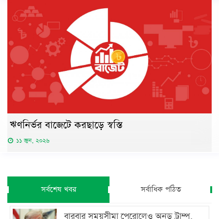
ঋণনির্ভর বাজেটে করছাড়ে স্বস্তি
১১ জুন, ২০২৬
সর্বশেষ খবর
সর্বাধিক পঠিত
বারবার সময়সীমা পেরোলেও অনড় ট্রাম্প,