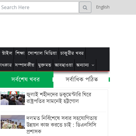
English
স্টাইল
শিক্ষা
সোশ্যাল মিডিয়া
চাকুরীর খবর
্ষাৎকার
সম্পাদকীয়
মুক্তমত
আবহাওয়া
অন্যান্য
সর্বশেষ খবর
সর্বাধিক পঠিত
জুলাই শহীদদের ডকুমেন্টারি ঘিরে
রাষ্ট্রপতির সামনেই হট্টগোল
দলমত নির্বিশেষে সবার সহযোগিতায়
উন্নয়ন কাজ করতে চাই : ডিএনসিসি
প্রশাসক