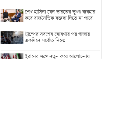
শেখ হাসিনা যেন ভারতের ভূখণ্ড ব্যবহার
করে রাজনৈতিক বক্তব্য দিতে না পারে
ট্রাম্পের সবশেষ ঘোষণার পর গাজায়
একদিনে সর্বোচ্চ নিহত
ইরানের সঙ্গে নতুন করে আলোচনায়
বসছে যুক্তরাষ্ট্র, জানালেন ট্রাম্প
চট্টগ্রামে ভয়াবহ গ্যাস সংকট : নিভেছে
চুলা, কমেছে উৎপাদন, বেড়েছে
লোডশেডিং
বাজারে কাঁচা মরিচে ‘আগুন’, ‘এত দাম
তো আগে দেখিনি’