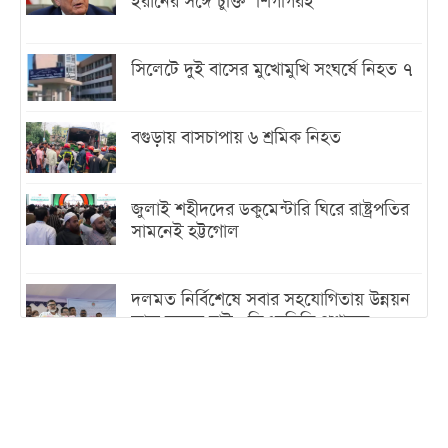
ইরানের সঙ্গে চুক্তি ‘শিগগিরই’
সিলেটে দুই বাসের মুখোমুখি সংঘর্ষে নিহত ৭
বগুড়ায় বাসচাপায় ৬ শ্রমিক নিহত
জুলাই শহীদদের ডকুমেন্টারি ঘিরে রাষ্ট্রপতির
সামনেই হট্টগোল
দলমত নির্বিশেষে সবার সহযোগিতায় উন্নয়ন
কাজ করতে চাই : ডিএনসিসি প্রশাসক
শেখ হাসিনা যেন ভারতের ভূখণ্ড ব্যবহার করে
রাজনৈতিক বক্তব্য দিতে না পারে