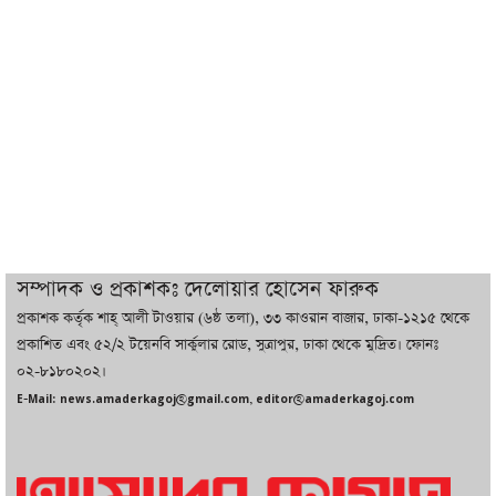
ট্রাম্পের সবশেষ ঘোষণার পর গাজায় একদিনে
সর্বোচ্চ নিহত
ইরানের সঙ্গে নতুন করে আলোচনায় বসছে
যুক্তরাষ্ট্র, জানালেন ট্রাম্প
চট্টগ্রামে ভয়াবহ গ্যাস সংকট : নিভেছে চুলা,
কমেছে উৎপাদন, বেড়েছে লোডশেডিং
সম্পাদক ও প্রকাশকঃ দেলোয়ার হোসেন ফারুক
প্রকাশক কর্তৃক শাহ্ আলী টাওয়ার (৬ষ্ঠ তলা), ৩৩ কাওরান বাজার, ঢাকা-১২১৫ থেকে
বাজারে কাঁচা মরিচে ‘আগুন’, ‘এত দাম তো
প্রকাশিত এবং ৫২/২ টয়েনবি সার্কুলার রোড, সুত্রাপুর, ঢাকা থেকে মুদ্রিত। ফোনঃ
আগে দেখিনি’
০২-৮১৮০২০২।
E-Mail: news.amaderkagoj@gmail.com, editor@amaderkagoj.com