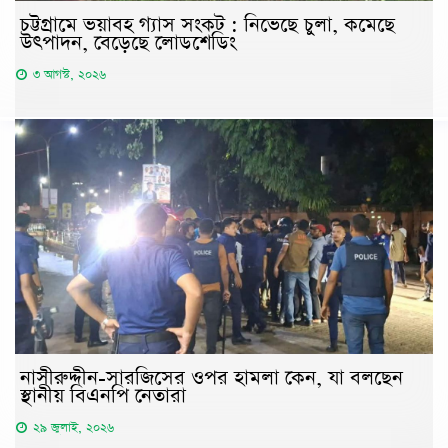
চট্টগ্রামে ভয়াবহ গ্যাস সংকট : নিভেছে চুলা, কমেছে
উৎপাদন, বেড়েছে লোডশেডিং
৩ আগস্ট, ২০২৬
নাসীরুদ্দীন-সারজিসের ওপর হামলা কেন, যা বলছেন
স্থানীয় বিএনপি নেতারা
২৯ জুলাই, ২০২৬