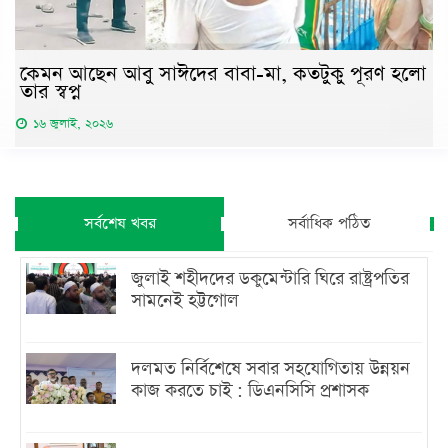
কেমন আছেন আবু সাঈদের বাবা-মা, কতটুকু পূরণ হলো
তার স্বপ্ন
১৬ জুলাই, ২০২৬
সর্বশেষ খবর
সর্বাধিক পঠিত
জুলাই শহীদদের ডকুমেন্টারি ঘিরে রাষ্ট্রপতির
সামনেই হট্টগোল
দলমত নির্বিশেষে সবার সহযোগিতায় উন্নয়ন
কাজ করতে চাই : ডিএনসিসি প্রশাসক