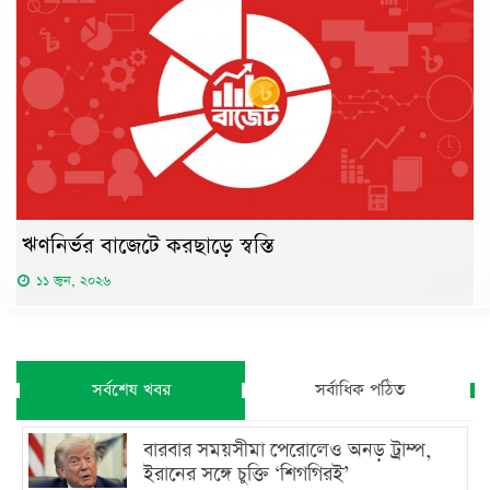
ঋণনির্ভর বাজেটে করছাড়ে স্বস্তি
১১ জুন, ২০২৬
সর্বশেষ খবর
সর্বাধিক পঠিত
বারবার সময়সীমা পেরোলেও অনড় ট্রাম্প,
ইরানের সঙ্গে চুক্তি ‘শিগগিরই’