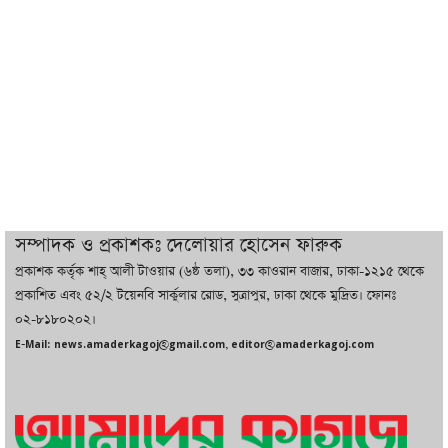
ট্রাম্পের সবশেষ ঘোষণার পর গাজায় একদিনে
সর্বোচ্চ নিহত
ইরানের সঙ্গে নতুন করে আলোচনায় বসছে
যুক্তরাষ্ট্র, জানালেন ট্রাম্প
চট্টগ্রামে ভয়াবহ গ্যাস সংকট : নিভেছে চুলা,
কমেছে উৎপাদন, বেড়েছে লোডশেডিং
সম্পাদক ও প্রকাশকঃ দেলোয়ার হোসেন ফারুক
প্রকাশক কর্তৃক শাহ্ আলী টাওয়ার (৬ষ্ঠ তলা), ৩৩ কাওরান বাজার, ঢাকা-১২১৫ থেকে
বাজারে কাঁচা মরিচে ‘আগুন’, ‘এত দাম তো
প্রকাশিত এবং ৫২/২ টয়েনবি সার্কুলার রোড, সুত্রাপুর, ঢাকা থেকে মুদ্রিত। ফোনঃ
আগে দেখিনি’
০২-৮১৮০২০২।
E-Mail: news.amaderkagoj@gmail.com, editor@amaderkagoj.com