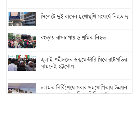
সিলেটে দুই বাসের মুখোমুখি সংঘর্ষে নিহত ৭
বগুড়ায় বাসচাপায় ৬ শ্রমিক নিহত
জুলাই শহীদদের ডকুমেন্টারি ঘিরে রাষ্ট্রপতির
সামনেই হট্টগোল
দলমত নির্বিশেষে সবার সহযোগিতায় উন্নয়ন
কাজ করতে চাই : ডিএনসিসি প্রশাসক
শেখ হাসিনা যেন ভারতের ভূখণ্ড ব্যবহার করে
রাজনৈতিক বক্তব্য দিতে না পারে