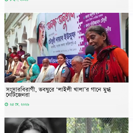
সংসারবিরাগী, ভবঘুরে ‘লাইলী খালা’র গানে মুগ্ধ
নেটিজেনরা
২৫ মে, ২০২৬