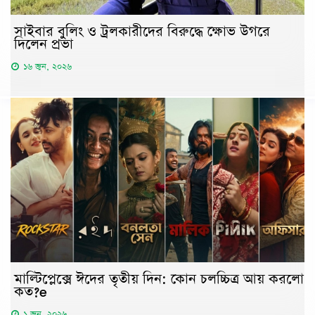
সাইবার বুলিং ও ট্রলকারীদের বিরুদ্ধে ক্ষোভ উগরে
দিলেন প্রভা
১৬ জুন, ২০২৬
মাল্টিপ্লেক্সে ঈদের তৃতীয় দিন: কোন চলচ্চিত্র আয় করলো
কত?e
১ জুন, ২০২৬