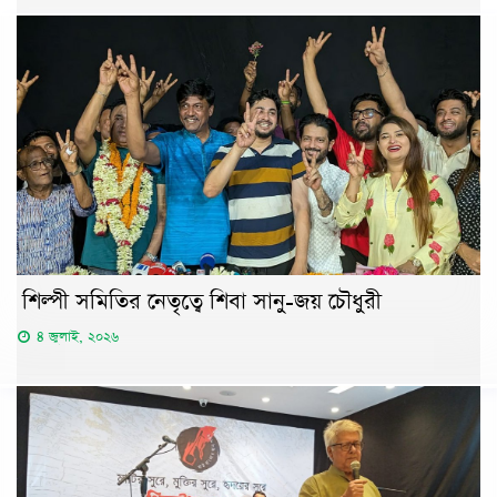
শিল্পী সমিতির নেতৃত্বে শিবা সানু-জয় চৌধুরী
৪ জুলাই, ২০২৬