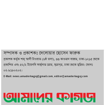
সর্বোচ্চ নিহত
ইরানের সঙ্গে নতুন করে আলোচনায় বসছে
যুক্তরাষ্ট্র, জানালেন ট্রাম্প
চট্টগ্রামে ভয়াবহ গ্যাস সংকট : নিভেছে চুলা,
কমেছে উৎপাদন, বেড়েছে লোডশেডিং
সম্পাদক ও প্রকাশকঃ দেলোয়ার হোসেন ফারুক
প্রকাশক কর্তৃক শাহ্ আলী টাওয়ার (৬ষ্ঠ তলা), ৩৩ কাওরান বাজার, ঢাকা-১২১৫ থেকে
বাজারে কাঁচা মরিচে ‘আগুন’, ‘এত দাম তো
প্রকাশিত এবং ৫২/২ টয়েনবি সার্কুলার রোড, সুত্রাপুর, ঢাকা থেকে মুদ্রিত। ফোনঃ
আগে দেখিনি’
০২-৮১৮০২০২।
E-Mail: news.amaderkagoj@gmail.com, editor@amaderkagoj.com