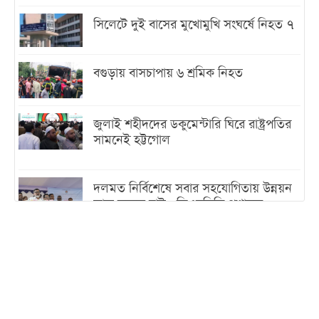
সিলেটে দুই বাসের মুখোমুখি সংঘর্ষে নিহত ৭
বগুড়ায় বাসচাপায় ৬ শ্রমিক নিহত
জুলাই শহীদদের ডকুমেন্টারি ঘিরে রাষ্ট্রপতির
সামনেই হট্টগোল
দলমত নির্বিশেষে সবার সহযোগিতায় উন্নয়ন
কাজ করতে চাই : ডিএনসিসি প্রশাসক
শেখ হাসিনা যেন ভারতের ভূখণ্ড ব্যবহার করে
রাজনৈতিক বক্তব্য দিতে না পারে
ট্রাম্পের সবশেষ ঘোষণার পর গাজায় একদিনে