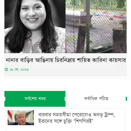
নানার বাড়ির আঙিনায় চিরনিদ্রায় শায়িত কারিনা কায়সার
১৮ মে, ২০২৬
সর্বশেষ খবর
সর্বাধিক পঠিত
বারবার সময়সীমা পেরোলেও অনড় ট্রাম্প,
ইরানের সঙ্গে চুক্তি ‘শিগগিরই’