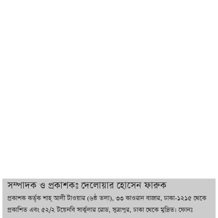
শেখ হাসিনা যেন ভারতের ভূখণ্ড ব্যবহার করে
রাজনৈতিক বক্তব্য দিতে না পারে
ট্রাম্পের সবশেষ ঘোষণার পর গাজায় একদিনে
সর্বোচ্চ নিহত
ইরানের সঙ্গে নতুন করে আলোচনায় বসছে
যুক্তরাষ্ট্র, জানালেন ট্রাম্প
চট্টগ্রামে ভয়াবহ গ্যাস সংকট : নিভেছে চুলা,
কমেছে উৎপাদন, বেড়েছে লোডশেডিং
সম্পাদক ও প্রকাশকঃ দেলোয়ার হোসেন ফারুক
প্রকাশক কর্তৃক শাহ্ আলী টাওয়ার (৬ষ্ঠ তলা), ৩৩ কাওরান বাজার, ঢাকা-১২১৫ থেকে
বাজারে কাঁচা মরিচে ‘আগুন’, ‘এত দাম তো
প্রকাশিত এবং ৫২/২ টয়েনবি সার্কুলার রোড, সুত্রাপুর, ঢাকা থেকে মুদ্রিত। ফোনঃ
আগে দেখিনি’