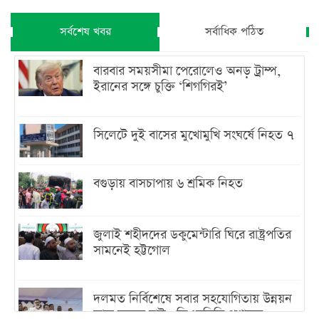
সর্বশেষ খবর
সর্বাধিক পঠিত
বারবার সময়সীমা পেরোলেও অনড় ট্রাম্প,
ইরানের সঙ্গে চুক্তি ‘শিগগিরই’
সিলেটে দুই বাসের মুখোমুখি সংঘর্ষে নিহত ৭
বগুড়ায় বাসচাপায় ৬ শ্রমিক নিহত
জুলাই শহীদদের ডকুমেন্টারি ঘিরে রাষ্ট্রপতির
সামনেই হট্টগোল
দলমত নির্বিশেষে সবার সহযোগিতায় উন্নয়ন
কাজ করতে চাই : ডিএনসিসি প্রশাসক