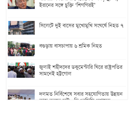
ইরানের সঙ্গে চুক্তি ‘শিগগিরই’
সিলেটে দুই বাসের মুখোমুখি সংঘর্ষে নিহত ৭
বগুড়ায় বাসচাপায় ৬ শ্রমিক নিহত
জুলাই শহীদদের ডকুমেন্টারি ঘিরে রাষ্ট্রপতির
সামনেই হট্টগোল
দলমত নির্বিশেষে সবার সহযোগিতায় উন্নয়ন
কাজ করতে চাই : ডিএনসিসি প্রশাসক
শেখ হাসিনা যেন ভারতের ভূখণ্ড ব্যবহার করে
রাজনৈতিক বক্তব্য দিতে না পারে