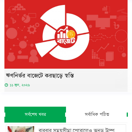
ঋণনির্ভর বাজেটে করছাড়ে স্বস্তি
১১ জুন, ২০২৬
সর্বশেষ খবর
সর্বাধিক পঠিত
বারবার সময়সীমা পেরোলেও অনড় ট্রাম্প,