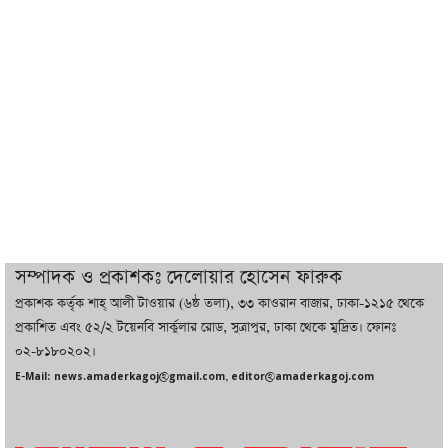
ট্রাম্পের সবশেষ ঘোষণার পর গাজায় একদিনে
সর্বোচ্চ নিহত
ইরানের সঙ্গে নতুন করে আলোচনায় বসছে
যুক্তরাষ্ট্র, জানালেন ট্রাম্প
চট্টগ্রামে ভয়াবহ গ্যাস সংকট : নিভেছে চুলা,
কমেছে উৎপাদন, বেড়েছে লোডশেডিং
সম্পাদক ও প্রকাশকঃ দেলোয়ার হোসেন ফারুক
প্রকাশক কর্তৃক শাহ্ আলী টাওয়ার (৬ষ্ঠ তলা), ৩৩ কাওরান বাজার, ঢাকা-১২১৫ থেকে
বাজারে কাঁচা মরিচে ‘আগুন’, ‘এত দাম তো
প্রকাশিত এবং ৫২/২ টয়েনবি সার্কুলার রোড, সুত্রাপুর, ঢাকা থেকে মুদ্রিত। ফোনঃ
আগে দেখিনি’
০২-৮১৮০২০২।
E-Mail: news.amaderkagoj@gmail.com, editor@amaderkagoj.com