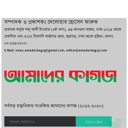
চট্টগ্রামে ভয়াবহ গ্যাস সংকট : নিভেছে চুলা,
কমেছে উৎপাদন, বেড়েছে লোডশেডিং
সম্পাদক ও প্রকাশকঃ দেলোয়ার হোসেন ফারুক
প্রকাশক কর্তৃক শাহ্ আলী টাওয়ার (৬ষ্ঠ তলা), ৩৩ কাওরান বাজার, ঢাকা-১২১৫ থেকে
বাজারে কাঁচা মরিচে ‘আগুন’, ‘এত দাম তো
প্রকাশিত এবং ৫২/২ টয়েনবি সার্কুলার রোড, সুত্রাপুর, ঢাকা থেকে মুদ্রিত। ফোনঃ
আগে দেখিনি’
০২-৮১৮০২০২।
E-Mail: news.amaderkagoj@gmail.com, editor@amaderkagoj.com
সর্বস্বত্ব স্বত্বাধিকার সংরক্ষিত আমাদের কাগজ (২০১২-২০২০)