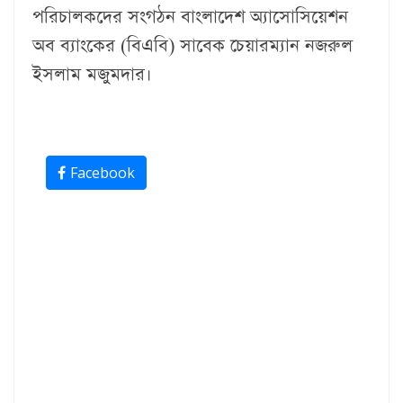
প‌রিচালক‌দের সংগঠন বাংলাদেশ অ্যাসোসিয়েশন
অব ব্যাংকের (বিএবি) সাবেক চেয়ারম্যান নজরুল
ইসলাম মজুমদার।
Facebook