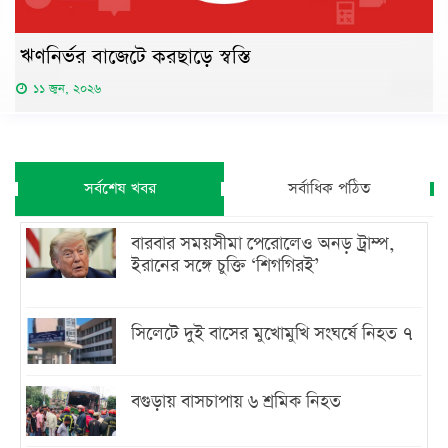
ঋণনির্ভর বাজেটে করছাড়ে স্বস্তি
১১ জুন, ২০২৬
সর্বশেষ খবর
সর্বাধিক পঠিত
বারবার সময়সীমা পেরোলেও অনড় ট্রাম্প,
ইরানের সঙ্গে চুক্তি ‘শিগগিরই’
সিলেটে দুই বাসের মুখোমুখি সংঘর্ষে নিহত ৭
বগুড়ায় বাসচাপায় ৬ শ্রমিক নিহত