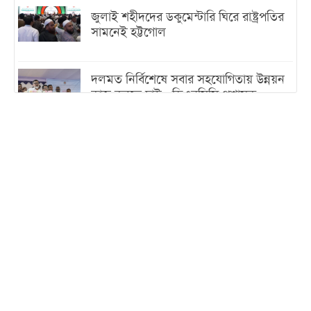
জুলাই শহীদদের ডকুমেন্টারি ঘিরে রাষ্ট্রপতির
সামনেই হট্টগোল
দলমত নির্বিশেষে সবার সহযোগিতায় উন্নয়ন
কাজ করতে চাই : ডিএনসিসি প্রশাসক
শেখ হাসিনা যেন ভারতের ভূখণ্ড ব্যবহার করে
রাজনৈতিক বক্তব্য দিতে না পারে
ট্রাম্পের সবশেষ ঘোষণার পর গাজায় একদিনে
সর্বোচ্চ নিহত
ইরানের সঙ্গে নতুন করে আলোচনায় বসছে
যুক্তরাষ্ট্র, জানালেন ট্রাম্প