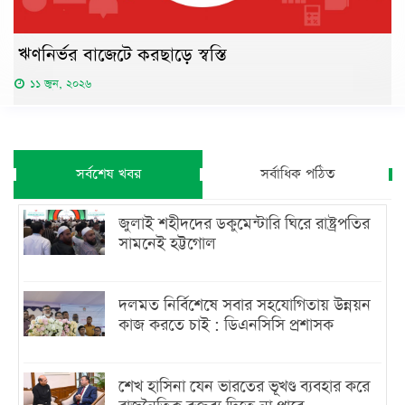
ঋণনির্ভর বাজেটে করছাড়ে স্বস্তি
১১ জুন, ২০২৬
সর্বশেষ খবর
সর্বাধিক পঠিত
জুলাই শহীদদের ডকুমেন্টারি ঘিরে রাষ্ট্রপতির
সামনেই হট্টগোল
দলমত নির্বিশেষে সবার সহযোগিতায় উন্নয়ন
কাজ করতে চাই : ডিএনসিসি প্রশাসক
শেখ হাসিনা যেন ভারতের ভূখণ্ড ব্যবহার করে