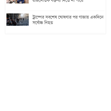
রাজনৈতিক বক্তব্য দিতে না পারে
ট্রাম্পের সবশেষ ঘোষণার পর গাজায় একদিনে
সর্বোচ্চ নিহত
ইরানের সঙ্গে নতুন করে আলোচনায় বসছে
যুক্তরাষ্ট্র, জানালেন ট্রাম্প
চট্টগ্রামে ভয়াবহ গ্যাস সংকট : নিভেছে চুলা,
কমেছে উৎপাদন, বেড়েছে লোডশেডিং
বাজারে কাঁচা মরিচে ‘আগুন’, ‘এত দাম তো
আগে দেখিনি’
তরুণ উদ্ভাবক ও প্রযুক্তি উদ্যোক্তাদের পাশে