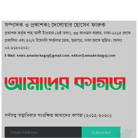
থাকবে সরকার: প্রধানমন্ত্রী
দুবাইয়ে বেনজীরের জামিন বাতিল করতে ল
সম্পাদক ও প্রকাশকঃ দেলোয়ার হোসেন ফারুক
ফার্ম নিয়োগ করেছে সরকার
প্রকাশক কর্তৃক শাহ্ আলী টাওয়ার (৬ষ্ঠ তলা), ৩৩ কাওরান বাজার, ঢাকা-১২১৫ থেকে
প্রকাশিত এবং ৫২/২ টয়েনবি সার্কুলার রোড, সুত্রাপুর, ঢাকা থেকে মুদ্রিত। ফোনঃ
০২-৮১৮০২০২।
বেনজীরকে ফিরিয়ে এনে বিচার কাজ সম্পন্ন
E-Mail: news.amaderkagoj@gmail.com, editor@amaderkagoj.com
করা হবে : পররাষ্ট্র প্রতিমন্ত্রী
সর্বস্বত্ব স্বত্বাধিকার সংরক্ষিত আমাদের কাগজ (২০১২-২০২০)