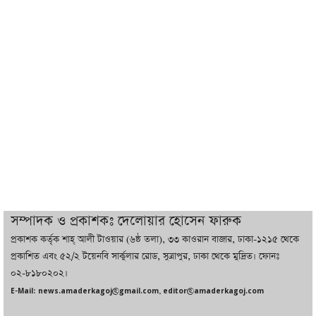
রাজনৈতিক বক্তব্য দিতে না পারে
ট্রাম্পের সবশেষ ঘোষণার পর গাজায় একদিনে
সর্বোচ্চ নিহত
ইরানের সঙ্গে নতুন করে আলোচনায় বসছে
যুক্তরাষ্ট্র, জানালেন ট্রাম্প
চট্টগ্রামে ভয়াবহ গ্যাস সংকট : নিভেছে চুলা,
কমেছে উৎপাদন, বেড়েছে লোডশেডিং
সম্পাদক ও প্রকাশকঃ দেলোয়ার হোসেন ফারুক
প্রকাশক কর্তৃক শাহ্ আলী টাওয়ার (৬ষ্ঠ তলা), ৩৩ কাওরান বাজার, ঢাকা-১২১৫ থেকে
বাজারে কাঁচা মরিচে ‘আগুন’, ‘এত দাম তো
প্রকাশিত এবং ৫২/২ টয়েনবি সার্কুলার রোড, সুত্রাপুর, ঢাকা থেকে মুদ্রিত। ফোনঃ
আগে দেখিনি’
০২-৮১৮০২০২।
E-Mail: news.amaderkagoj@gmail.com, editor@amaderkagoj.com