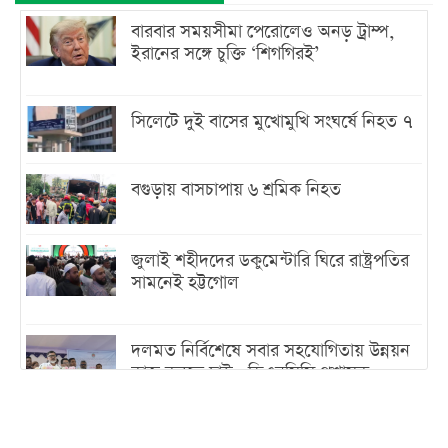
বারবার সময়সীমা পেরোলেও অনড় ট্রাম্প,
ইরানের সঙ্গে চুক্তি ‘শিগগিরই’
সিলেটে দুই বাসের মুখোমুখি সংঘর্ষে নিহত ৭
বগুড়ায় বাসচাপায় ৬ শ্রমিক নিহত
জুলাই শহীদদের ডকুমেন্টারি ঘিরে রাষ্ট্রপতির
সামনেই হট্টগোল
দলমত নির্বিশেষে সবার সহযোগিতায় উন্নয়ন
কাজ করতে চাই : ডিএনসিসি প্রশাসক
শেখ হাসিনা যেন ভারতের ভূখণ্ড ব্যবহার করে