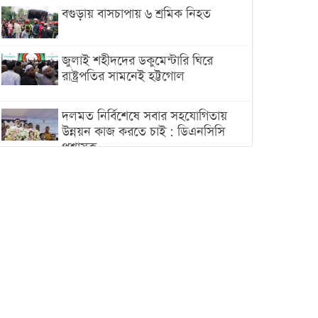
বগুড়ায় বাসচাপায় ৬ শ্রমিক নিহত
জুলাই শহীদদের ডকুমেন্টারি ঘিরে
রাষ্ট্রপতির সামনেই হট্টগোল
দলমত নির্বিশেষে সবার সহযোগিতায়
উন্নয়ন কাজ করতে চাই : ডিএনসিসি
প্রশাসক
শেখ হাসিনা যেন ভারতের ভূখণ্ড ব্যবহার
করে রাজনৈতিক বক্তব্য দিতে না পারে
ট্রাম্পের সবশেষ ঘোষণার পর গাজায়
একদিনে সর্বোচ্চ নিহত
ইরানের সঙ্গে নতুন করে আলোচনায়
বসছে যুক্তরাষ্ট্র, জানালেন ট্রাম্প