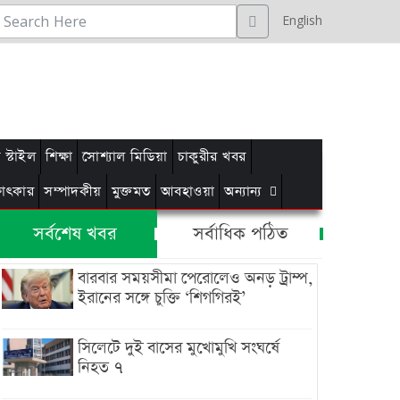
English
স্টাইল
শিক্ষা
সোশ্যাল মিডিয়া
চাকুরীর খবর
্ষাৎকার
সম্পাদকীয়
মুক্তমত
আবহাওয়া
অন্যান্য
সর্বশেষ খবর
সর্বাধিক পঠিত
বারবার সময়সীমা পেরোলেও অনড় ট্রাম্প,
ইরানের সঙ্গে চুক্তি ‘শিগগিরই’
সিলেটে দুই বাসের মুখোমুখি সংঘর্ষে
নিহত ৭