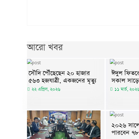
আরো খবর
সৌদি পৌঁছেছেন ২০ হাজার
ঈদুল ফিতরে
৫৬৩ হজযাত্রী, একজনের মৃত্যু
সকাল সাড়ে
২২ এপ্রিল, ২০২৬
১১ মার্চ, ২০২
২০২৬ সালে
পারবেন ৭