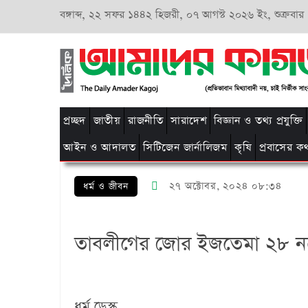
বঙ্গাব্দ,
২২ সফর ১৪৪২ হিজরী,
০৭ আগস্ট ২০২৬ ইং, শুক্রবার
প্রচ্ছদ
জাতীয়
রাজনীতি
সারাদেশ
বিজ্ঞান ও তথ্য প্রযুক্তি
আইন ও আদালত
সিটিজেন জার্নালিজম
কৃষি
প্রবাসের ক
২৭ অক্টোবর, ২০২৪ ০৮:৩৪
ধর্ম ও জীবন
তাবলীগের জোর ইজতেমা ২৮ নভ
ধর্ম ডেস্ক