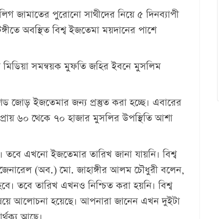
গ জামাতের পুরোনো সাথীদের নিয়ে ৫ দিনব্যাপী
্গীতে অবস্থিত বিশ্ব ইজতেমা ময়দানের পাশে
 মিডিয়া সমন্বয়ক মুফতি জহির ইবনে মুসলিম
ড জোড় ইজতেমার জন্য প্রস্তুত করা হচ্ছে। এবারের
রায় ৬০ থেকে ৭০ হাজার মুসলির উপস্থিতি আশা
বে। তবে এখনো ইজতেমার তারিখ জানা যায়নি। বিশ্ব
ন্ট জেনারেল (অব.) মো. জাহাঙ্গীর আলম চৌধুরী বলেন,
 হবে। তবে তারিখ এখনও নিশ্চিত করা হয়নি। বিশ্ব
িষয়ে আলোচনা হয়েছে। আপনারা জানেন এখন দুইটা
র্থক্য আছে।