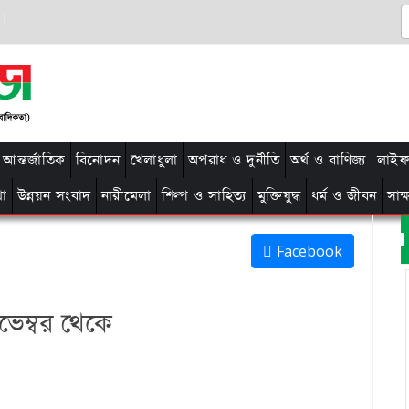
আন্তর্জাতিক
বিনোদন
খেলাধুলা
অপরাধ ও দুর্নীতি
অর্থ ও বাণিজ্য
লাইফ 
থা
উন্নয়ন সংবাদ
নারীমেলা
শিল্প ও সাহিত্য
মুক্তিযুদ্ধ
ধর্ম ও জীবন
সাক
Facebook
েম্বর থেকে