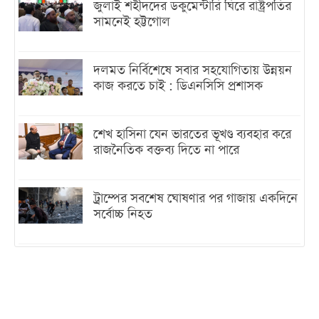
জুলাই শহীদদের ডকুমেন্টারি ঘিরে রাষ্ট্রপতির
সামনেই হট্টগোল
দলমত নির্বিশেষে সবার সহযোগিতায় উন্নয়ন
কাজ করতে চাই : ডিএনসিসি প্রশাসক
শেখ হাসিনা যেন ভারতের ভূখণ্ড ব্যবহার করে
রাজনৈতিক বক্তব্য দিতে না পারে
ট্রাম্পের সবশেষ ঘোষণার পর গাজায় একদিনে
সর্বোচ্চ নিহত
ইরানের সঙ্গে নতুন করে আলোচনায় বসছে
যুক্তরাষ্ট্র, জানালেন ট্রাম্প