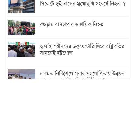
সিলেটে দুই বাসের মুখোমুখি সংঘর্ষে নিহত ৭
বগুড়ায় বাসচাপায় ৬ শ্রমিক নিহত
জুলাই শহীদদের ডকুমেন্টারি ঘিরে রাষ্ট্রপতির
সামনেই হট্টগোল
দলমত নির্বিশেষে সবার সহযোগিতায় উন্নয়ন
কাজ করতে চাই : ডিএনসিসি প্রশাসক
শেখ হাসিনা যেন ভারতের ভূখণ্ড ব্যবহার করে
রাজনৈতিক বক্তব্য দিতে না পারে
ট্রাম্পের সবশেষ ঘোষণার পর গাজায় একদিনে
সর্বোচ্চ নিহত