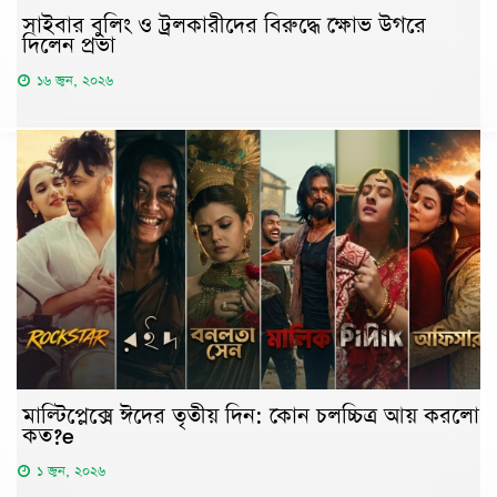
সাইবার বুলিং ও ট্রলকারীদের বিরুদ্ধে ক্ষোভ উগরে
দিলেন প্রভা
১৬ জুন, ২০২৬
মাল্টিপ্লেক্সে ঈদের তৃতীয় দিন: কোন চলচ্চিত্র আয় করলো
কত?e
১ জুন, ২০২৬