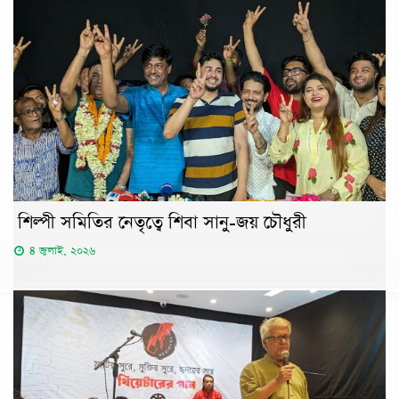
শিল্পী সমিতির নেতৃত্বে শিবা সানু-জয় চৌধুরী
৪ জুলাই, ২০২৬