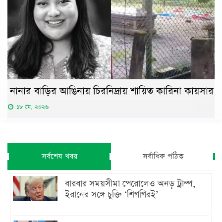
নানার বাড়ির আঙিনায় চিরনিদ্রায় শায়িত কারিনা কায়সার
১৮ মে, ২০২৬
সর্বশেষ খবর
সর্বাধিক পঠিত
বারবার সময়সীমা পেরোলেও অনড় ট্রাম্প,
ইরানের সঙ্গে চুক্তি ‘শিগগিরই’