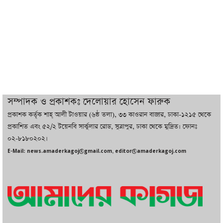
ইরানের সঙ্গে নতুন করে আলোচনায় বসছে
যুক্তরাষ্ট্র, জানালেন ট্রাম্প
চট্টগ্রামে ভয়াবহ গ্যাস সংকট : নিভেছে চুলা,
কমেছে উৎপাদন, বেড়েছে লোডশেডিং
সম্পাদক ও প্রকাশকঃ দেলোয়ার হোসেন ফারুক
প্রকাশক কর্তৃক শাহ্ আলী টাওয়ার (৬ষ্ঠ তলা), ৩৩ কাওরান বাজার, ঢাকা-১২১৫ থেকে
বাজারে কাঁচা মরিচে ‘আগুন’, ‘এত দাম তো
প্রকাশিত এবং ৫২/২ টয়েনবি সার্কুলার রোড, সুত্রাপুর, ঢাকা থেকে মুদ্রিত। ফোনঃ
আগে দেখিনি’
০২-৮১৮০২০২।
E-Mail: news.amaderkagoj@gmail.com, editor@amaderkagoj.com