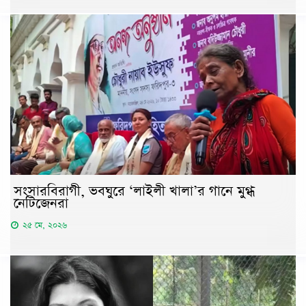
সংসারবিরাগী, ভবঘুরে ‘লাইলী খালা’র গানে মুগ্ধ
নেটিজেনরা
২৫ মে, ২০২৬