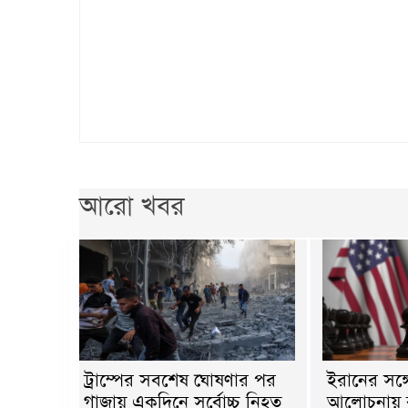
আরো খবর
ট্রাম্পের সবশেষ ঘোষণার পর
ইরানের সঙ্
গাজায় একদিনে সর্বোচ্চ নিহত
আলোচনায় বসছ