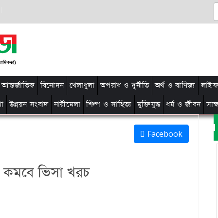
আন্তর্জাতিক
বিনোদন
খেলাধুলা
অপরাধ ও দুর্নীতি
অর্থ ও বাণিজ্য
লাইফ 
থা
উন্নয়ন সংবাদ
নারীমেলা
শিল্প ও সাহিত্য
মুক্তিযুদ্ধ
ধর্ম ও জীবন
সাক
Facebook
ে কমবে ভিসা খরচ