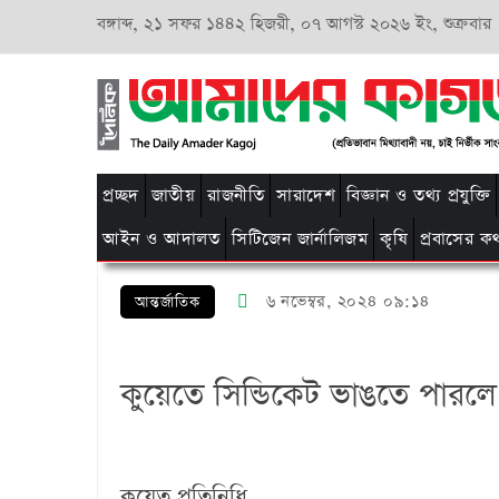
বঙ্গাব্দ,
২১ সফর ১৪৪২ হিজরী,
০৭ আগস্ট ২০২৬ ইং, শুক্রবার
প্রচ্ছদ
জাতীয়
রাজনীতি
সারাদেশ
বিজ্ঞান ও তথ্য প্রযুক্তি
আইন ও আদালত
সিটিজেন জার্নালিজম
কৃষি
প্রবাসের ক
৬ নভেম্বর, ২০২৪ ০৯:১৪
আন্তর্জাতিক
কুয়েতে সিন্ডিকেট ভাঙতে পারল
কুয়েত প্রতিনিধি