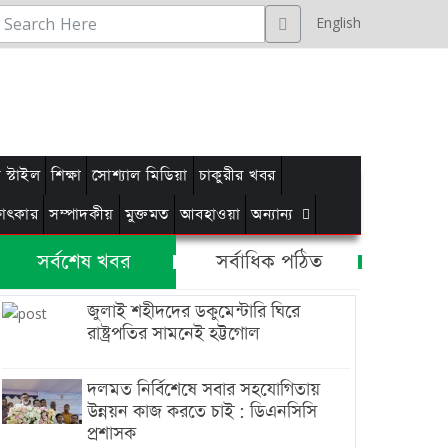
English
স্টাইল
শিক্ষা
সোশ্যাল মিডিয়া
চাকুরীর খবর
্ষাৎকার
সম্পাদকীয়
মুক্তমত
আবহাওয়া
অন্যান্য
সর্বশেষ খবর
সর্বাধিক পঠিত
জুলাই শহীদদের ডকুমেন্টারি ঘিরে
রাষ্ট্রপতির সামনেই হট্টগোল
দলমত নির্বিশেষে সবার সহযোগিতায়
উন্নয়ন কাজ করতে চাই : ডিএনসিসি
প্রশাসক