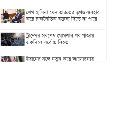
শেখ হাসিনা যেন ভারতের ভূখণ্ড ব্যবহার
করে রাজনৈতিক বক্তব্য দিতে না পারে
ট্রাম্পের সবশেষ ঘোষণার পর গাজায়
একদিনে সর্বোচ্চ নিহত
ইরানের সঙ্গে নতুন করে আলোচনায়
বসছে যুক্তরাষ্ট্র, জানালেন ট্রাম্প
চট্টগ্রামে ভয়াবহ গ্যাস সংকট : নিভেছে
চুলা, কমেছে উৎপাদন, বেড়েছে
লোডশেডিং
বাজারে কাঁচা মরিচে ‘আগুন’, ‘এত দাম
তো আগে দেখিনি’