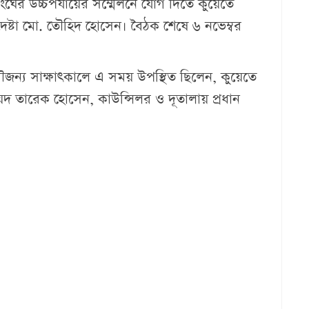
ংঘের উচ্চপর্যায়ের সম্মেলনে যোগ দিতে কুয়েতে
েষ্টা মো. তৌ‌হিদ হোসেন। বৈঠক শেষে ৬ নভেম্বর
ে সৌজন্য সাক্ষাৎকালে এ সময় উপস্থিত ছিলেন, কুয়েতে
সৈয়দ তারেক হোসেন, কাউন্সিলর ও দূতালায় প্রধান