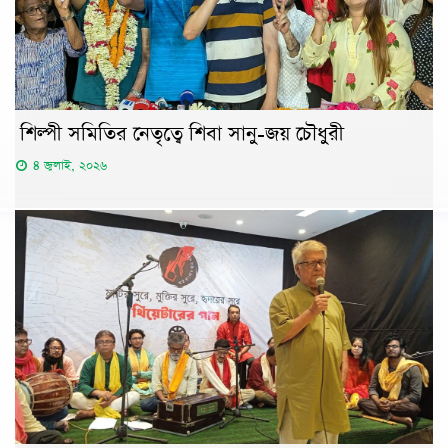
শিল্পী সমিতির নেতৃত্বে শিবা সানু-জয় চৌধুরী
৪ জুলাই, ২০২৬