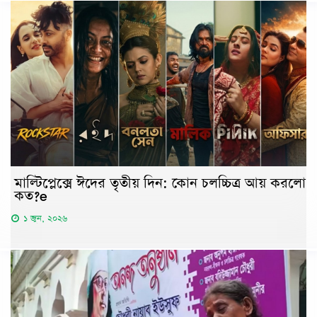
মাল্টিপ্লেক্সে ঈদের তৃতীয় দিন: কোন চলচ্চিত্র আয় করলো
কত?e
১ জুন, ২০২৬