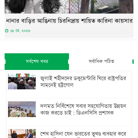
নানার বাড়ির আঙিনায় চিরনিদ্রায় শায়িত কারিনা কায়সার
১৮ মে, ২০২৬
সর্বশেষ খবর
সর্বাধিক পঠিত
জুলাই শহীদদের ডকুমেন্টারি ঘিরে রাষ্ট্রপতির
সামনেই হট্টগোল
দলমত নির্বিশেষে সবার সহযোগিতায় উন্নয়ন
কাজ করতে চাই : ডিএনসিসি প্রশাসক
শেখ হাসিনা যেন ভারতের ভূখণ্ড ব্যবহার করে