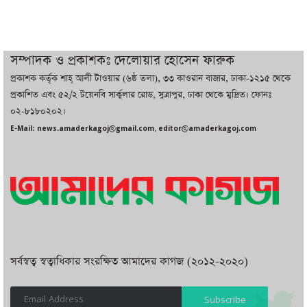
থাকবে সরকার: প্রধানমন্ত্রী
দুবাইয়ে বেনজীরের জামিন বাতিল করতে ল
সম্পাদক ও প্রকাশকঃ দেলোয়ার হোসেন ফারুক
ফার্ম নিয়োগ করেছে সরকার
প্রকাশক কর্তৃক শাহ্ আলী টাওয়ার (৬ষ্ঠ তলা), ৩৩ কাওরান বাজার, ঢাকা-১২১৫ থেকে
প্রকাশিত এবং ৫২/২ টয়েনবি সার্কুলার রোড, সুত্রাপুর, ঢাকা থেকে মুদ্রিত। ফোনঃ
০২-৮১৮০২০২।
বেনজীরকে ফিরিয়ে এনে বিচার কাজ সম্পন্ন
E-Mail: news.amaderkagoj@gmail.com, editor@amaderkagoj.com
করা হবে : পররাষ্ট্র প্রতিমন্ত্রী
সর্বস্বত্ব স্বত্বাধিকার সংরক্ষিত আমাদের কাগজ (২০১২-২০২০)