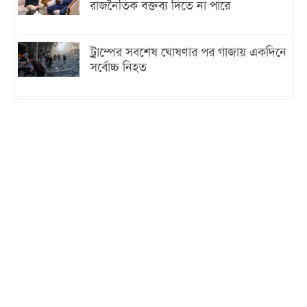
রাজনৈতিক বক্তব্য দিতে না পারে
ট্রাম্পের সবশেষ ঘোষণার পর গাজায় একদিনে
সর্বোচ্চ নিহত
ইরানের সঙ্গে নতুন করে আলোচনায় বসছে
যুক্তরাষ্ট্র, জানালেন ট্রাম্প
চট্টগ্রামে ভয়াবহ গ্যাস সংকট : নিভেছে চুলা,
কমেছে উৎপাদন, বেড়েছে লোডশেডিং
বাজারে কাঁচা মরিচে ‘আগুন’, ‘এত দাম তো
আগে দেখিনি’
তরুণ উদ্ভাবক ও প্রযুক্তি উদ্যোক্তাদের পাশে