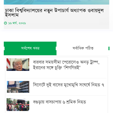
ঢাকা বিশ্ববিদ্যালয়ের নতুন উপাচার্য অধ্যাপক ওবায়দুল
ইসলাম
১৬ মার্চ, ২০২৬
সর্বশেষ খবর
সর্বাধিক পঠিত
বারবার সময়সীমা পেরোলেও অনড় ট্রাম্প,
ইরানের সঙ্গে চুক্তি ‘শিগগিরই’
সিলেটে দুই বাসের মুখোমুখি সংঘর্ষে নিহত ৭
বগুড়ায় বাসচাপায় ৬ শ্রমিক নিহত