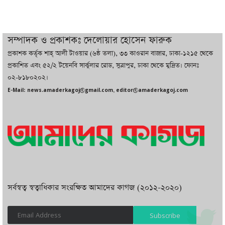
চট্টগ্রামে ভয়াবহ গ্যাস সংকট : নিভেছে চুলা,
কমেছে উৎপাদন, বেড়েছে লোডশেডিং
সম্পাদক ও প্রকাশকঃ দেলোয়ার হোসেন ফারুক
প্রকাশক কর্তৃক শাহ্ আলী টাওয়ার (৬ষ্ঠ তলা), ৩৩ কাওরান বাজার, ঢাকা-১২১৫ থেকে
বাজারে কাঁচা মরিচে ‘আগুন’, ‘এত দাম তো
প্রকাশিত এবং ৫২/২ টয়েনবি সার্কুলার রোড, সুত্রাপুর, ঢাকা থেকে মুদ্রিত। ফোনঃ
আগে দেখিনি’
০২-৮১৮০২০২।
E-Mail: news.amaderkagoj@gmail.com, editor@amaderkagoj.com
সর্বস্বত্ব স্বত্বাধিকার সংরক্ষিত আমাদের কাগজ (২০১২-২০২০)