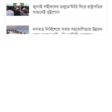
জুলাই শহীদদের ডকুমেন্টারি ঘিরে রাষ্ট্রপতির
সামনেই হট্টগোল
দলমত নির্বিশেষে সবার সহযোগিতায় উন্নয়ন
কাজ করতে চাই : ডিএনসিসি প্রশাসক
শেখ হাসিনা যেন ভারতের ভূখণ্ড ব্যবহার করে
রাজনৈতিক বক্তব্য দিতে না পারে
ট্রাম্পের সবশেষ ঘোষণার পর গাজায় একদিনে
সর্বোচ্চ নিহত
ইরানের সঙ্গে নতুন করে আলোচনায় বসছে
যুক্তরাষ্ট্র, জানালেন ট্রাম্প