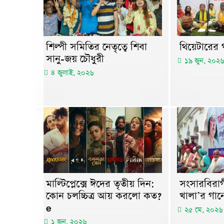
শিল্পী সমিতির নেতৃত্বে শিবা
থিয়েটারের গ
সানু-জয় চৌধুরী
১৯ জুন, ২০২৬
৪ জুলাই, ২০২৬
মাল্টিপ্লেক্সে ঈদের তৃতীয় দিন:
সংসারবিরাগ
কোন চলচ্চিত্র আয় করলো কত?
খালা’র গানে
e
২৫ মে, ২০২৬
১ জুন, ২০২৬