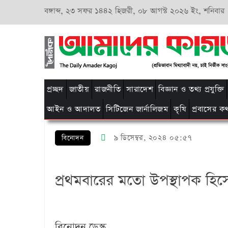
বঙ্গাব্দ,
২৩ সফর ১৪৪২ হিজরী,
০৮ আগস্ট ২০২৬ ইং, শনিবার
প্রচ্ছদ
জাতীয়
রাজনীতি
সারাদেশ
বিজ্ঞান ও তথ্য প্রযুক্তি
আইন ও আদালত
সিটিজেন জার্নালিজম
কৃষি
প্রবাসের ক
৯ ডিসেম্বর, ২০২৪ ০৫:৫৭
বিনোদন
প্রথমবারের মতো উপস্থাপক হি
বিনোদন ডেস্ক