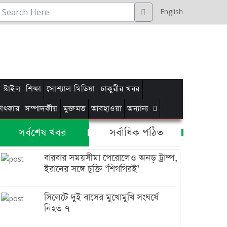
English
স্টাইল
শিক্ষা
সোশ্যাল মিডিয়া
চাকুরীর খবর
্ষাৎকার
সম্পাদকীয়
মুক্তমত
আবহাওয়া
অন্যান্য
সর্বশেষ খবর
সর্বাধিক পঠিত
বারবার সময়সীমা পেরোলেও অনড় ট্রাম্প,
ইরানের সঙ্গে চুক্তি ‘শিগগিরই’
সিলেটে দুই বাসের মুখোমুখি সংঘর্ষে
নিহত ৭