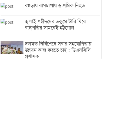
বগুড়ায় বাসচাপায় ৬ শ্রমিক নিহত
জুলাই শহীদদের ডকুমেন্টারি ঘিরে
রাষ্ট্রপতির সামনেই হট্টগোল
দলমত নির্বিশেষে সবার সহযোগিতায়
উন্নয়ন কাজ করতে চাই : ডিএনসিসি
প্রশাসক
শেখ হাসিনা যেন ভারতের ভূখণ্ড ব্যবহার
করে রাজনৈতিক বক্তব্য দিতে না পারে
ট্রাম্পের সবশেষ ঘোষণার পর গাজায়
একদিনে সর্বোচ্চ নিহত
ইরানের সঙ্গে নতুন করে আলোচনায়
বসছে যুক্তরাষ্ট্র, জানালেন ট্রাম্প