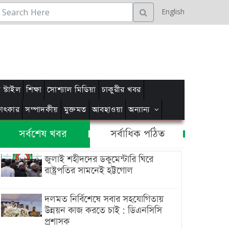
English
স্টাইল
শিক্ষা
সোশ্যাল মিডিয়া
চাকুরীর খবর
্ষাৎকার
সম্পাদকীয়
মুক্তমত
আবহাওয়া
অন্যান্য
সর্বশেষ খবর
সর্বাধিক পঠিত
জুলাই শহীদদের ডকুমেন্টারি ঘিরে
রাষ্ট্রপতির সামনেই হট্টগোল
দলমত নির্বিশেষে সবার সহযোগিতায়
উন্নয়ন কাজ করতে চাই : ডিএনসিসি
প্রশাসক