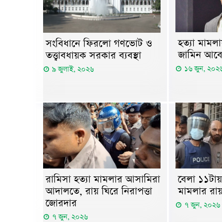
হত্যা মামল
সংবিধানে ফিরলো গণভোট ও
জামিন আবে
তত্ত্বাবধায়ক সরকার ব্যবস্থা
১৬ জুন, ২০২
৯ জুলাই, ২০২৬
রামিসা হত্যা মামলার আসামিরা
বেলা ১১টায় 
আদালতে, রায় ঘিরে নিরাপত্তা
মামলার রা
জোরদার
৭ জুন, ২০২৬
৭ জুন, ২০২৬