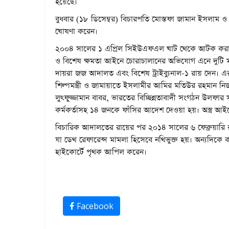
হয়েছে।
বুধবার (১৮ ডিসেম্বর) বিচারপতি মোস্তফা জামান ইসলাম ও 
ঘোষণা করেন।
২০০৪ সালের ১ এপ্রিল সিইউএফএল ঘাট থেকে আটক করা হয় ১০ 
ও বিশেষ ক্ষমতা আইনে চোরাচালানের অভিযোগ এনে দুটি মা
দায়রা জজ আদালত এবং বিশেষ ট্রাইব্যুনাল-১ রায় দেন। এর
শিল্পমন্ত্রী ও জামায়াতে ইসলামীর আমির মতিউর রহমান নিজামী (
লুৎফুজ্জামান বাবর, ভারতের বিচ্ছিন্নতাবাদী সংগঠন উলফার স
কর্মকর্তাসহ ১৪ জনকে ফাঁসির আদেশ দেওয়া হয়। অস্ত্র আ
বিচারিক আদালতের রায়ের পর ২০১৪ সালের ৬ ফেব্রুয়ারি রা
যা ডেথ রেফারেন্স মামলা হিসেবে নথিভুক্ত হয়। অন্যদিকে 
হাইকোর্টে পৃথক আপিল করেন।
Facebook