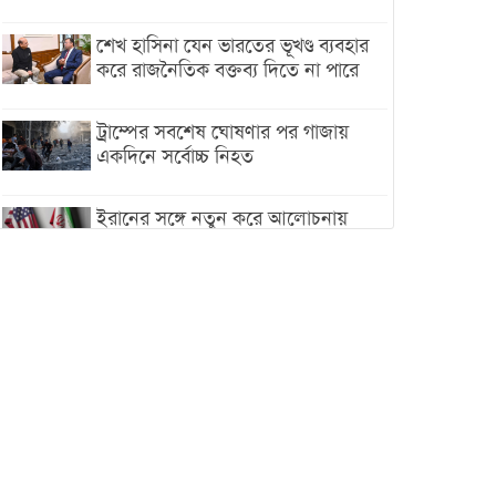
শেখ হাসিনা যেন ভারতের ভূখণ্ড ব্যবহার
করে রাজনৈতিক বক্তব্য দিতে না পারে
ট্রাম্পের সবশেষ ঘোষণার পর গাজায়
একদিনে সর্বোচ্চ নিহত
ইরানের সঙ্গে নতুন করে আলোচনায়
বসছে যুক্তরাষ্ট্র, জানালেন ট্রাম্প
চট্টগ্রামে ভয়াবহ গ্যাস সংকট : নিভেছে
চুলা, কমেছে উৎপাদন, বেড়েছে
লোডশেডিং
বাজারে কাঁচা মরিচে ‘আগুন’, ‘এত দাম
তো আগে দেখিনি’