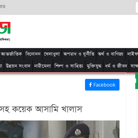
বার
আন্তর্জাতিক
বিনোদন
খেলাধুলা
অপরাধ ও দুর্নীতি
অর্থ ও বাণিজ্য
লাইফ 
থা
উন্নয়ন সংবাদ
নারীমেলা
শিল্প ও সাহিত্য
মুক্তিযুদ্ধ
ধর্ম ও জীবন
সাক
Facebook
াবরসহ কয়েক আসামি খালাস