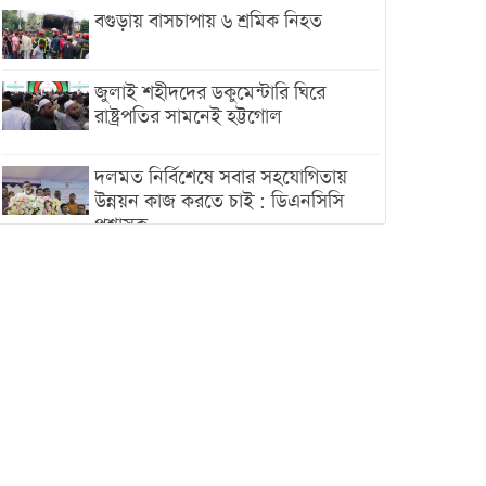
বগুড়ায় বাসচাপায় ৬ শ্রমিক নিহত
জুলাই শহীদদের ডকুমেন্টারি ঘিরে
রাষ্ট্রপতির সামনেই হট্টগোল
দলমত নির্বিশেষে সবার সহযোগিতায়
উন্নয়ন কাজ করতে চাই : ডিএনসিসি
প্রশাসক
শেখ হাসিনা যেন ভারতের ভূখণ্ড ব্যবহার
করে রাজনৈতিক বক্তব্য দিতে না পারে
ট্রাম্পের সবশেষ ঘোষণার পর গাজায়
একদিনে সর্বোচ্চ নিহত
ইরানের সঙ্গে নতুন করে আলোচনায়
বসছে যুক্তরাষ্ট্র, জানালেন ট্রাম্প