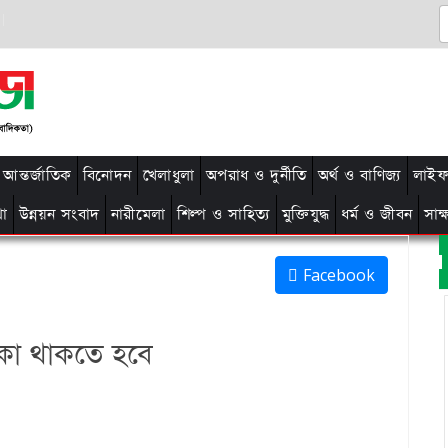
আন্তর্জাতিক
বিনোদন
খেলাধুলা
অপরাধ ও দুর্নীতি
অর্থ ও বাণিজ্য
লাইফ 
থা
উন্নয়ন সংবাদ
নারীমেলা
শিল্প ও সাহিত্য
মুক্তিযুদ্ধ
ধর্ম ও জীবন
সাক
Facebook
াকা থাকতে হবে