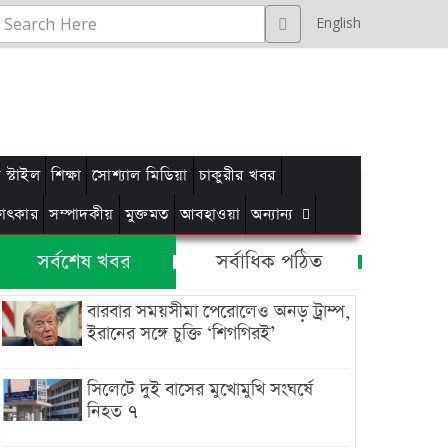
English
স্টাইল
শিক্ষা
সোশ্যাল মিডিয়া
চাকুরীর খবর
্ষাৎকার
সম্পাদকীয়
মুক্তমত
আবহাওয়া
অন্যান্য
সর্বশেষ খবর
সর্বাধিক পঠিত
বারবার সময়সীমা পেরোলেও অনড় ট্রাম্প,
ইরানের সঙ্গে চুক্তি ‘শিগগিরই’
সিলেটে দুই বাসের মুখোমুখি সংঘর্ষে
নিহত ৭