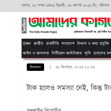
বঙ্গাব্দ,
২২ সফর ১৪৪২ হিজরী,
০৮ আগস্ট ২০২৬ ইং, শনিবার
প্রচ্ছদ
জাতীয়
রাজনীতি
সারাদেশ
বিজ্ঞান ও তথ্য প্রযুক্তি
আইন ও আদালত
সিটিজেন জার্নালিজম
কৃষি
প্রবাসের ক
২৫ ডিসেম্বর, ২০২৪ ১১:২৫
বিনোদন
টাক হলেও সমস্যা নেই, কিন্তু ট
অনলাইন রিপোর্টার